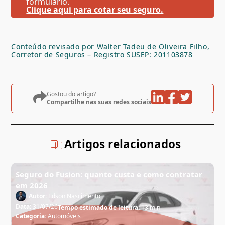
formulário.
Clique aqui para cotar seu seguro.
Conteúdo revisado por Walter Tadeu de Oliveira Filho,
Corretor de Seguros – Registro SUSEP: 201103878
Gostou do artigo?
Compartilhe nas suas redes sociais
Artigos relacionados
Seguro do Fusion: quanto custa e como contratar
em 2026
Autor:
Edson Nascimento
Data:
31/07/26
Tempo estimado de leitura:
13 min
Categoria:
Automóveis