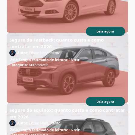
Leia agora
Seguro do Fastback: quanto custa e como
contratar em 2026
Autor:
Edson Nascimento
Data:
Tempo estimado de leitura:
18 min
Categoria:
Automóveis
Leia agora
Seguro do Equinox: quanto custa e como contratar
em 2026
Autor:
Edson Nascimento
Data:
Tempo estimado de leitura:
16 min