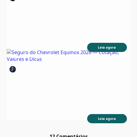
Data:
Tempo estimado de leitura:
18 min
Categoria:
Automóveis
Leia agora
Seguro do Equinox: quanto custa e como contratar
em 2026
Autor:
Edson Nascimento
Data:
Tempo estimado de leitura:
16 min
Categoria:
Automóveis
Leia agora
12 Comentários