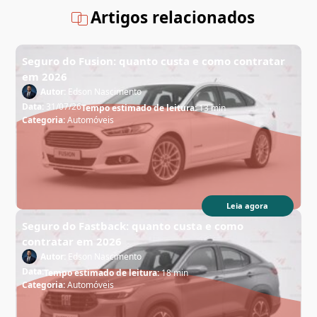
Artigos relacionados
Seguro do Fusion: quanto custa e como contratar
em 2026
Autor:
Edson Nascimento
Data:
31/07/26
Tempo estimado de leitura:
13 min
Categoria:
Automóveis
Leia agora
Seguro do Fastback: quanto custa e como
contratar em 2026
Autor:
Edson Nascimento
Data:
Tempo estimado de leitura:
18 min
Categoria:
Automóveis