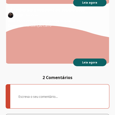
Leia agora
18 razões para negativa do seguro auto
Autor:
Day Zipia
Data:
05/05/26
Tempo estimado de leitura:
26 min
Categoria:
Manutenção Carro
Leia agora
2 Comentários