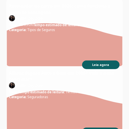
Rastreador de carro em 2026: como funciona e
quais as vantagens
Autor:
Day Zipia
Data:
06/05/26
Tempo estimado de leitura:
14 min
Categoria:
Tipos de Seguros
Leia agora
Allianz Seguro Auto é bom em 2026? Vale a pena
contratar?
Autor:
Day Zipia
Data:
Tempo estimado de leitura:
14 min
Categoria:
Seguradoras