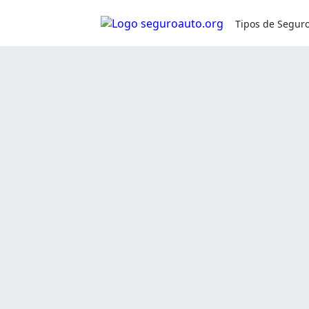
Simule seu seguro:
0800 591 8084
Tipos de Segur