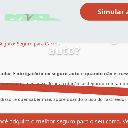
o rastreador é obriga
Seguro
Seguro para Carros
auto?
dor é obrigatório no seguro auto e quando não é, ness
eguro auto, mas ao realizar a cotação se deparou com a ob
isso, e quer saber mais sobre quando o uso do rastreador 
cê adquira o melhor seguro para o seu carro. V