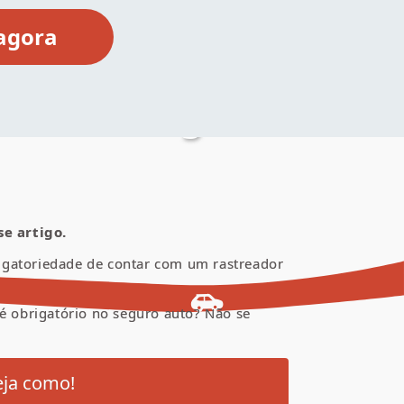
tório no seguro
e artigo.
rigatoriedade de contar com um rastreador
é obrigatório no seguro auto? Não se
eja como!