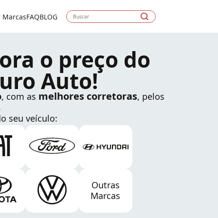
r Marcas
FAQ
BLOG
ora o preço do
uro Auto!
o
melhores corretoras
, com as
, pelos
.
o seu veículo:
Outras
Marcas