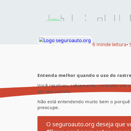
Quando o uso d
6 min
de leitura
Entenda melhor quando o uso do rastrea
Você resolveu, sabiamente, contratar um s
em seu veículo.
Não está entendendo muito bem o porquê d
preocupe.
O seguroauto.org deseja que vo