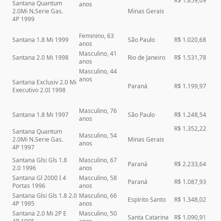
R$ 1.859,09
Santana Quantum
anos
2.0Mi N.Serie Gas.
Minas Gerais
4P 1999
Feminino, 63
Santana 1.8 Mi 1999
São Paulo
R$ 1.020,68
anos
Masculino, 41
Santana 2.0 Mi 1998
Rio de Janeiro
R$ 1.531,78
anos
Masculino, 44
anos
Santana Exclusiv 2.0 Mi
Paraná
R$ 1.199,97
Executivo 2.0I 1998
Masculino, 76
Santana 1.8 Mi 1997
São Paulo
R$ 1.248,54
anos
R$ 1.352,22
Santana Quantum
Masculino, 54
2.0Mi N.Serie Gas.
Minas Gerais
anos
4P 1997
Santana Glsi Gls 1.8
Masculino, 67
Paraná
R$ 2.233,64
2.0 1996
anos
Santana Gl 2000 I 4
Masculino, 58
Paraná
R$ 1.087,93
Portas 1996
anos
Santana Glsi Gls 1.8 2.0
Masculino, 66
Espírito Santo
R$ 1.348,02
4P 1995
anos
Santana 2.0 Mi 2P E
Masculino, 50
Santa Catarina
R$ 1.090,91