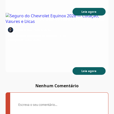
Leia agora
Seguro do Equinox: quanto custa e como contratar
em 2026
Autor:
Edson Nascimento
Data:
Tempo estimado de leitura:
16 min
Categoria:
Automóveis
Leia agora
Nenhum Comentário