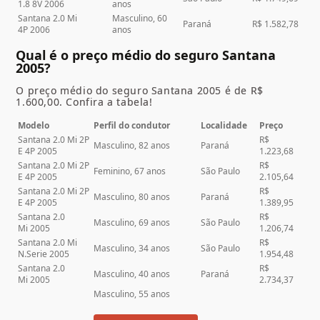
1.8 8V 2006
anos
Santana 2.0 Mi
Masculino, 60
Paraná
R$ 1.582,78
4P 2006
anos
Qual é o preço médio do seguro Santana
2005?
O preço médio do seguro Santana 2005 é de R$
1.600,00. Confira a tabela!
Modelo
Perfil do condutor
Localidade
Preço
Santana 2.0 Mi 2P
R$
Masculino, 82 anos
Paraná
E 4P 2005
1.223,68
Santana 2.0 Mi 2P
R$
Feminino, 67 anos
São Paulo
E 4P 2005
2.105,64
Santana 2.0 Mi 2P
R$
Masculino, 80 anos
Paraná
E 4P 2005
1.389,95
Santana 2.0
R$
Masculino, 69 anos
São Paulo
Mi 2005
1.206,74
Santana 2.0 Mi
R$
Masculino, 34 anos
São Paulo
N.Serie 2005
1.954,48
Santana 2.0
R$
Masculino, 40 anos
Paraná
Mi 2005
2.734,37
Masculino, 55 anos