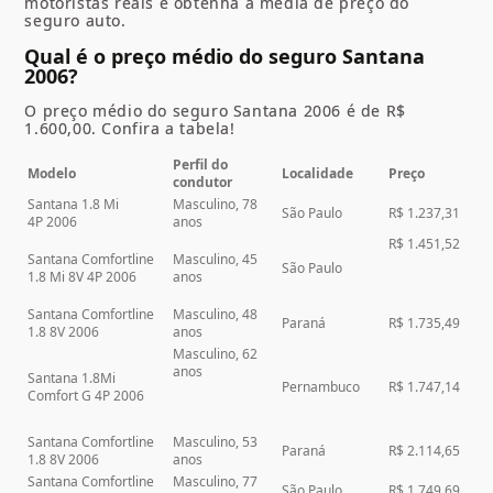
motoristas reais e obtenha a média de preço do
seguro auto.
Qual é o preço médio do seguro Santana
2006?
O preço médio do seguro Santana 2006 é de R$
1.600,00. Confira a tabela!
Perfil do
Modelo
Localidade
Preço
condutor
Santana 1.8 Mi
Masculino, 78
São Paulo
R$ 1.237,31
4P 2006
anos
R$ 1.451,52
Santana Comfortline
Masculino, 45
São Paulo
1.8 Mi 8V 4P 2006
anos
Santana Comfortline
Masculino, 48
Paraná
R$ 1.735,49
1.8 8V 2006
anos
Masculino, 62
anos
Santana 1.8Mi
Pernambuco
R$ 1.747,14
Comfort G 4P 2006
Santana Comfortline
Masculino, 53
Paraná
R$ 2.114,65
1.8 8V 2006
anos
Santana Comfortline
Masculino, 77
São Paulo
R$ 1.749,69