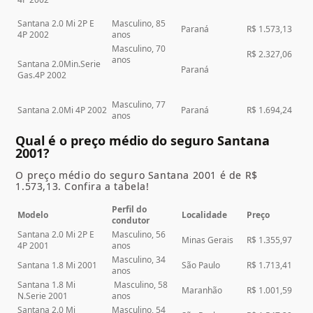
Santana 2.0 Mi 2P E
Masculino, 85
Paraná
R$ 1.573,13
4P 2002
anos
Masculino, 70
R$ 2.327,06
anos
Santana 2.0Min.Serie
Paraná
Gas.4P 2002
Masculino, 77
Santana 2.0Mi 4P 2002
Paraná
R$ 1.694,24
anos
Qual é o preço médio do seguro Santana
2001?
O preço médio do seguro Santana 2001 é de R$
1.573,13. Confira a tabela!
Perfil do
Modelo
Localidade
Preço
condutor
Santana 2.0 Mi 2P E
Masculino, 56
Minas Gerais
R$ 1.355,97
4P 2001
anos
Masculino, 34
Santana 1.8 Mi 2001
São Paulo
R$ 1.713,41
anos
Santana 1.8 Mi
Masculino, 58
Maranhão
R$ 1.001,59
N.Serie 2001
anos
Santana 2.0 Mi
Masculino, 54