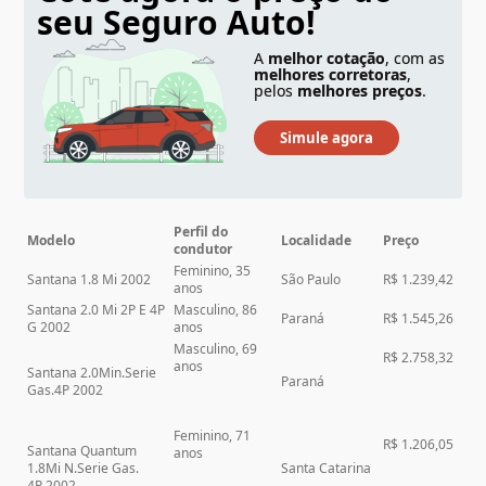
seu Seguro Auto!
A
melhor cotação
, com as
melhores corretoras
,
pelos
melhores preços
.
Perfil do
Modelo
Localidade
Preço
condutor
Feminino, 35
Santana 1.8 Mi 2002
São Paulo
R$ 1.239,42
anos
Santana 2.0 Mi 2P E 4P
Masculino, 86
Paraná
R$ 1.545,26
G 2002
anos
Masculino, 69
R$ 2.758,32
anos
Santana 2.0Min.Serie
Paraná
Gas.4P 2002
Feminino, 71
R$ 1.206,05
Santana Quantum
anos
1.8Mi N.Serie Gas.
Santa Catarina
4P 2002