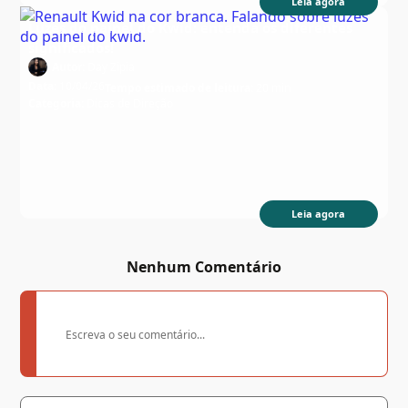
Leia agora
Luzes do painel do Kwid: entenda os diferentes
significados!
Autor:
Day Zipia
Data:
10/04/26
Tempo estimado de leitura:
20 min
Categoria:
Dicas de Direção
Leia agora
Nenhum Comentário