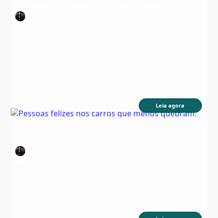
18 razões para negativa do seguro auto
Autor:
Day Zipia
Data:
05/05/26
Tempo estimado de leitura:
26 min
Categoria:
Manutenção Carro
Leia agora
Carros que menos quebram 2026: uma escolha
segura e inteligente,12 carros que menos
quebram e oferecem maior durabilidade no Brasil
Autor:
Day Zipia
Data:
04/05/26
Tempo estimado de leitura:
23 min
Categoria:
Ficha Técnica