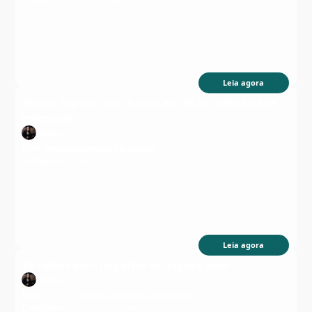
Leia agora
Allianz Seguro Auto é bom em 2026? Vale a pena
contratar?
Autor:
Day Zipia
Data:
Tempo estimado de leitura:
14 min
Categoria:
Seguradoras
Leia agora
18 razões para negativa do seguro auto
Autor:
Day Zipia
Data:
05/05/26
Tempo estimado de leitura:
26 min
Categoria:
Manutenção Carro