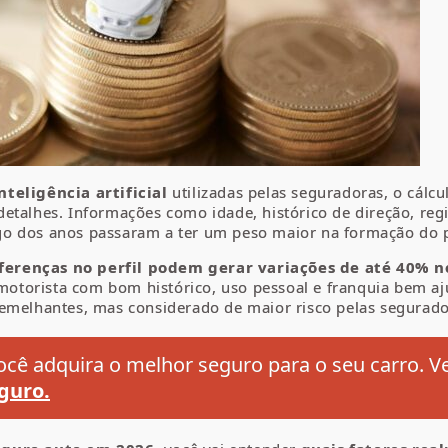
nteligência artificial
utilizadas pelas seguradoras, o cálc
talhes. Informações como idade, histórico de direção, regiã
go dos anos passaram a ter um peso maior na formação do 
erenças no perfil podem gerar variações de até 40% no
otorista com bom histórico, uso pessoal e franquia bem a
semelhantes, mas considerado de maior risco pelas segurado
cê adquira o melhor seguro para o seu carro. V
guro.