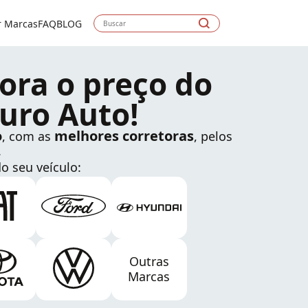
r Marcas
FAQ
BLOG
ora o preço do
uro Auto!
o
melhores corretoras
, com as
, pelos
.
o seu veículo:
Outras
Marcas