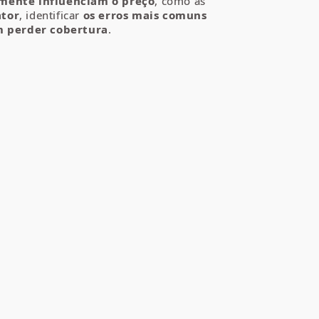
lmente influenciam o preço
, como as
ator
, identificar
os erros mais comuns
m perder cobertura
.