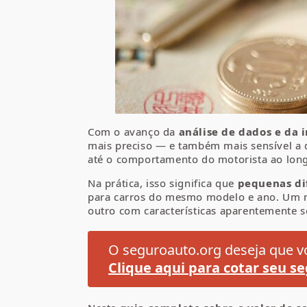
Com o avanço da
análise de dados e da i
mais preciso — e também mais sensível a de
até o comportamento do motorista ao lon
Na prática, isso significa que
pequenas dif
para carros do mesmo modelo e ano. Um m
outro com características aparentemente 
O seguroauto.org deseja que vo
Clique aqui para cotar seu se