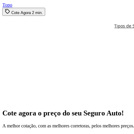
Topo
Cote Agora
2 min.
Tipos de 
Simule seu seguro:
0800 591 8084
Cote agora o preço do seu Seguro Auto!
A
melhor cotação
, com as
melhores corretoras
, pelos
melhores preços