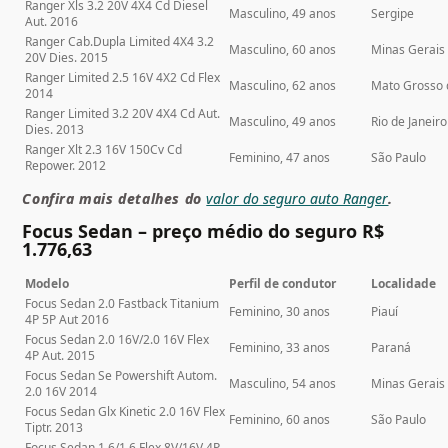
Ranger Xls 3.2 20V 4X4 Cd Diesel
Masculino, 49 anos
Sergipe
Aut. 2016
Ranger Cab.Dupla Limited 4X4 3.2
Masculino, 60 anos
Minas Gerais
20V Dies. 2015
Ranger Limited 2.5 16V 4X2 Cd Flex
Masculino, 62 anos
Mato Grosso 
2014
Ranger Limited 3.2 20V 4X4 Cd Aut.
Masculino, 49 anos
Rio de Janeiro
Dies. 2013
Ranger Xlt 2.3 16V 150Cv Cd
Feminino, 47 anos
São Paulo
Repower. 2012
Confira mais detalhes do
valor do seguro auto Ranger
.
Focus Sedan – preço médio do seguro R$
1.776,63
Modelo
Perfil de condutor
Localidade
Focus Sedan 2.0 Fastback Titanium
Feminino, 30 anos
Piauí
4P 5P Aut 2016
Focus Sedan 2.0 16V/2.0 16V Flex
Feminino, 33 anos
Paraná
4P Aut. 2015
Focus Sedan Se Powershift Autom.
Masculino, 54 anos
Minas Gerais
2.0 16V 2014
Focus Sedan Glx Kinetic 2.0 16V Flex
Feminino, 60 anos
São Paulo
Tiptr. 2013
Focus Sedan 1.6/1.6 Flex 8V/16V 4P