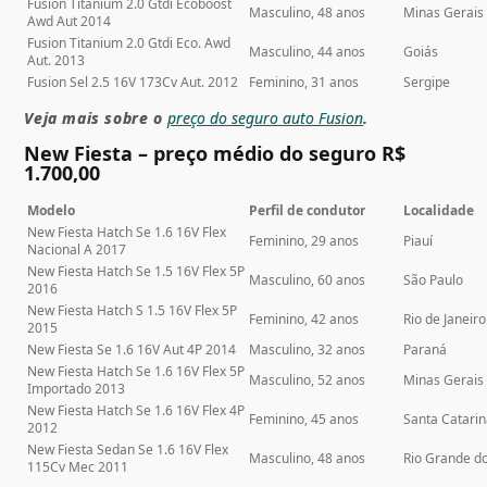
Fusion Titanium 2.0 Gtdi Ecoboost
Masculino, 48 anos
Minas Gerais
Awd Aut 2014
Fusion Titanium 2.0 Gtdi Eco. Awd
Masculino, 44 anos
Goiás
Aut. 2013
Fusion Sel 2.5 16V 173Cv Aut. 2012
Feminino, 31 anos
Sergipe
Veja mais sobre o
preço do seguro auto Fusion
.
New Fiesta – preço médio do seguro R$
1.700,00
Modelo
Perfil de condutor
Localidade
New Fiesta Hatch Se 1.6 16V Flex
Feminino, 29 anos
Piauí
Nacional A 2017
New Fiesta Hatch Se 1.5 16V Flex 5P
Masculino, 60 anos
São Paulo
2016
New Fiesta Hatch S 1.5 16V Flex 5P
Feminino, 42 anos
Rio de Janeiro
2015
New Fiesta Se 1.6 16V Aut 4P 2014
Masculino, 32 anos
Paraná
New Fiesta Hatch Se 1.6 16V Flex 5P
Masculino, 52 anos
Minas Gerais
Importado 2013
New Fiesta Hatch Se 1.6 16V Flex 4P
Feminino, 45 anos
Santa Catari
2012
New Fiesta Sedan Se 1.6 16V Flex
Masculino, 48 anos
Rio Grande do
115Cv Mec 2011