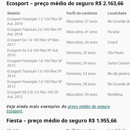
Ecosport – preço médio do seguro R$ 2.163,66
Modelo
Perfil de condutor
Localidade
Ecosport Freestyle 1.5 12V Flex 5P
Masculino, 57 anos
Rio Grande d
Aut. 2019
Ecosport Titanium 2.0 16V Flex 5P
Masculino, 41 anos
Paraná
Aut. 2018
Ecosport Se 1.6 16V Flex 5P Mec.
Masculino, 24 anos
Ceará
2017
Ecosport Se 2.0 16V Flex 5P Aut.
Feminino, 25 anos
São Paulo
2016
Ecosport Freestyle 1.6 16V Flex 5P
Feminino, 29 anos
Santa Catari
2015
Ecosport Titanium 1.6 16V Flex 5P
Feminino, 53 anos
Rio de Janeiro
2014
Ecosport Freestyle 1.6 16V Flex 5P
Feminino, 58 anos
Rio Grande do
2013
Ecosport Xlt 2.0/ 2.0 Flex 16V 5P
Masculino, 59 anos
Rondônia
Aut. 2012
Veja ainda mais exemplos do
preço médio do seguro
Ecosport
.
Fiesta – preço médio do seguro R$ 1.955,66