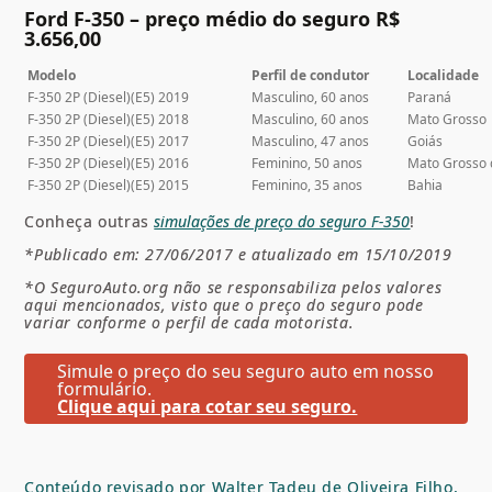
Ford F-350 – preço médio do seguro R$
3.656,00
Modelo
Perfil de condutor
Localidade
F-350 2P (Diesel)(E5) 2019
Masculino, 60 anos
Paraná
F-350 2P (Diesel)(E5) 2018
Masculino, 60 anos
Mato Grosso
F-350 2P (Diesel)(E5) 2017
Masculino, 47 anos
Goiás
F-350 2P (Diesel)(E5) 2016
Feminino, 50 anos
Mato Grosso 
F-350 2P (Diesel)(E5) 2015
Feminino, 35 anos
Bahia
Conheça outras
simulações de preço do seguro F-350
!
*Publicado em: 27/06/2017 e atualizado em 15/10/2019
*O SeguroAuto.org não se responsabiliza pelos valores
aqui mencionados, visto que o preço do seguro pode
variar conforme o perfil de cada motorista.
Simule o preço do seu seguro auto em nosso
formulário.
Clique aqui para cotar seu seguro.
Conteúdo revisado por Walter Tadeu de Oliveira Filho,