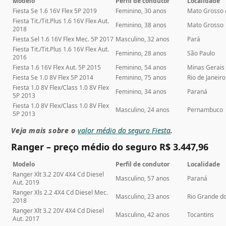
Modelo
Perfil de condutor
Localidade
Fiesta Se 1.6 16V Flex 5P 2019
Feminino, 30 anos
Mato Grosso 
Fiesta Tit./Tit.Plus 1.6 16V Flex Aut.
Feminino, 38 anos
Mato Grosso
2018
Fiesta Sel 1.6 16V Flex Mec. 5P 2017
Masculino, 32 anos
Pará
Fiesta Tit./Tit.Plus 1.6 16V Flex Aut.
Feminino, 28 anos
São Paulo
2016
Fiesta 1.6 16V Flex Aut. 5P 2015
Feminino, 54 anos
Minas Gerais
Fiesta Se 1.0 8V Flex 5P 2014
Feminino, 75 anos
Rio de Janeiro
Fiesta 1.0 8V Flex/Class 1.0 8V Flex
Feminino, 34 anos
Paraná
5P 2013
Fiesta 1.0 8V Flex/Class 1.0 8V Flex
Masculino, 24 anos
Pernambuco
5P 2013
Veja mais sobre o
valor médio do seguro Fiesta
.
Ranger – preço médio do seguro R$ 3.447,96
Modelo
Perfil de condutor
Localidade
Ranger Xlt 3.2 20V 4X4 Cd Diesel
Masculino, 57 anos
Paraná
Aut. 2019
Ranger Xls 2.2 4X4 Cd Diesel Mec.
Masculino, 23 anos
Rio Grande do
2018
Ranger Xlt 3.2 20V 4X4 Cd Diesel
Masculino, 42 anos
Tocantins
Aut. 2017