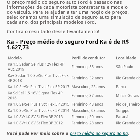
O preço médio do seguro auto Ford é baseado nas
informações de cada motorista contratante e modelo
do veículo. Para te ajudar a ter uma noção de preços,
selecionamos uma simulação de seguro auto para
cada ano, dos principais modelos Ford.
Confira o resultado desse levantamento!
Ka – Preço médio do seguro Ford Ka é de R$
1.627,73
Modelo
Perfil de condutor
Localidade
Ka 1.5 Sedan Se Plus 12V Flex 4P
Feminino, 58 anos
São Paulo
Aut. 2019
Ka+ Sedan 1.0 Se/Se Plus Tivct Flex
Feminino, 32 anos
Rio Grande do
4P 2018
Ka 1.0 Se/Se Plus Tivct Flex 5P 2017
Masculino, 23 anos
Bahia
Ka Sd Sel 1.5 16V Sigma Flex 4P
Feminino, 37 anos
Minas Gerais
2016
Ka 1.0 Se/Se Plus Tivct Flex 5P 2015
Feminino, 48 anos
Rio de Janeiro
Ka 1.0 Se/Se Plus Tivct Flex 5P 2014
Masculino, 68 anos
Sergipe
Ka 1.0 8V/1.0 8V St Flex 3P 2013
Feminino, 30 anos
Paraná
Ka 1.0 8V/1.0 8V St Flex 3P 2012
Feminino, 28 anos
Rio Grande d
Você pode ver mais sobre o
preço médio do seguro do Ka
.