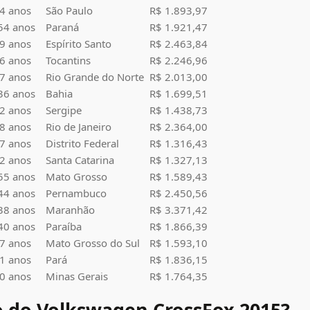
4 anos
São Paulo
R$ 1.893,97
54 anos
Paraná
R$ 1.921,47
9 anos
Espírito Santo
R$ 2.463,84
6 anos
Tocantins
R$ 2.246,96
7 anos
Rio Grande do Norte
R$ 2.013,00
36 anos
Bahia
R$ 1.699,51
2 anos
Sergipe
R$ 1.438,73
8 anos
Rio de Janeiro
R$ 2.364,00
7 anos
Distrito Federal
R$ 1.316,43
2 anos
Santa Catarina
R$ 1.327,13
55 anos
Mato Grosso
R$ 1.589,43
44 anos
Pernambuco
R$ 2.450,56
38 anos
Maranhão
R$ 3.371,42
40 anos
Paraíba
R$ 1.866,39
7 anos
Mato Grosso do Sul
R$ 1.593,10
1 anos
Pará
R$ 1.836,15
0 anos
Minas Gerais
R$ 1.764,35
o do
Volkswagen CrossFox
2015?