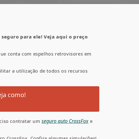
seguro para ele! Veja aqui o preço
que conta com espelhos retrovisores em
itar a utilização de todos os recursos
eja como!
seguro auto CrossFox
eciso contratar um
e
ro CrossFox. Confira algumas simulações!