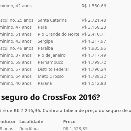
minino, 42 anos
R$ 1.550,66
sculino, 25 anos
Santa Catarina
R$ 2.721,48
minino, 47 anos
Pará
R$ 3.158,23
minino, 61 anos
Rio Grande do Norte
R$ 2.410,71
minino, 43 anos
Sergipe
R$ 1.217,97
sculino, 49 anos
Paraíba
R$ 1.935,96
minino, 37 anos
Rio de Janeiro
R$ 1.717,49
minino, 58 anos
Pernambuco
R$ 1.799,72
minino, 57 anos
Distrito Federal
R$ 1.790,24
minino, 64 anos
Mato Grosso
R$ 1.788,32
minino, 40 anos
Paraná
R$ 1.512,83
o seguro do
CrossFox
2016?
 é de R$ 2.246,96. Confira a tabela de preço do seguro de 
condutor
Localidade
Preço
8 anos
Rondônia
R$ 1.523,85