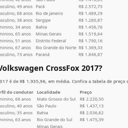
sculino, 49 anos
Pará
R$ 2.572,75
sculino, 68 anos
Rio de Janeiro
R$ 1.489,29
sculino, 38 anos
Sergipe
R$ 1.280,87
minino, 34 anos
Bahia
R$ 1.456,76
minino, 65 anos
Minas Gerais
R$ 1.519,64
minino, 51 anos
Distrito Federal
R$ 1.790,16
minino, 67 anos
Rio Grande do Norte
R$ 1.369,33
sculino, 73 anos
Paraná
R$ 1.846,87
Volkswagen CrossFox
2017?
017 é de R$ 1.935,96, em média. Confira a tabela de preço 
rfil do condutor
Localidade
Preço
minino, 66 anos
Mato Grosso do Sul
R$ 2.220,50
sculino, 40 anos
São Paulo
R$ 1.437,13
sculino, 35 anos
Bahia
R$ 2.036,62
minino, 63 anos
Rio Grande do Sul
R$ 1.475,39
Minas Gerais