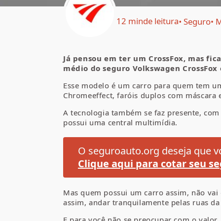
12 min
de leitura
Seguro
M
Já pensou em ter um CrossFox, mas fic
médio do seguro
Volkswagen
CrossFox 
Esse modelo é um carro para quem tem um 
Chromeeffect, faróis duplos com máscara e
A tecnologia também se faz presente, com s
possui uma central multimídia.
O seguroauto.org deseja que vo
Clique aqui para cotar seu se
Mas quem possui um carro assim, não vai q
assim, andar tranquilamente pelas ruas da
E para você não se preocupar com o valor