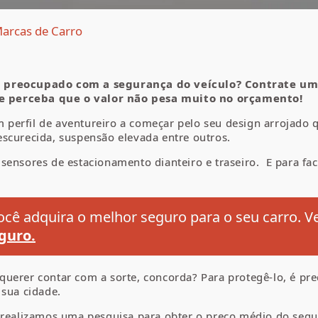
arcas de Carro
a preocupado com a segurança do veículo? Contrate um 
e perceba que o valor não pesa muito no orçamento!
perfil de aventureiro a começar pelo seu design arrojado 
scurecida, suspensão elevada entre outros.
ensores de estacionamento dianteiro e traseiro. E para facil
cê adquira o melhor seguro para o seu carro. V
guro.
uerer contar com a sorte, concorda? Para protegê-lo, é pr
 sua cidade.
, realizamos uma pesquisa para obter o preço médio do segu