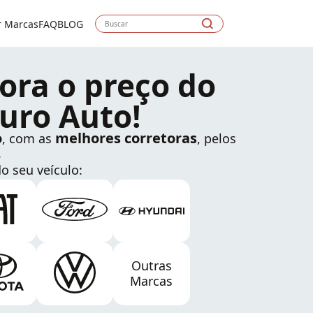
r Marcas
FAQ
BLOG
ora o preço do
uro Auto!
o
melhores corretoras
, com as
, pelos
.
o seu veículo:
Outras
Marcas