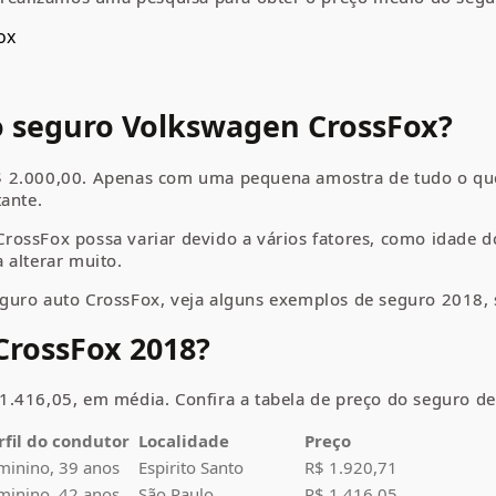
o seguro
Volkswagen
CrossFox?
 2.000,00. Apenas com uma pequena amostra de tudo o que 
tante.
ossFox possa variar devido a vários fatores, como idade d
 alterar muito.
guro auto CrossFox, veja alguns exemplos de seguro 2018, 
CrossFox
2018?
1.416,05, em média. Confira a tabela de preço do seguro d
rfil do condutor
Localidade
Preço
minino, 39 anos
Espirito Santo
R$ 1.920,71
minino, 42 anos
São Paulo
R$ 1.416,05