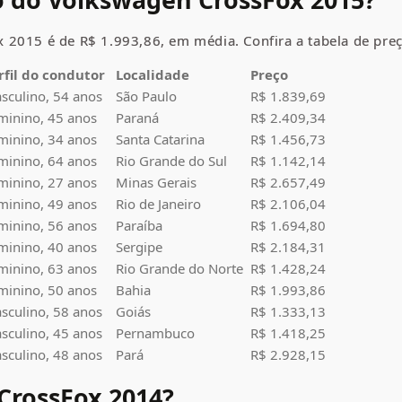
x
2015 é de R$ 1.993,86, em média. Confira a tabela de preç
rfil do condutor
Localidade
Preço
sculino, 54 anos
São Paulo
R$ 1.839,69
minino, 45 anos
Paraná
R$ 2.409,34
minino, 34 anos
Santa Catarina
R$ 1.456,73
minino, 64 anos
Rio Grande do Sul
R$ 1.142,14
minino, 27 anos
Minas Gerais
R$ 2.657,49
minino, 49 anos
Rio de Janeiro
R$ 2.106,04
minino, 56 anos
Paraíba
R$ 1.694,80
minino, 40 anos
Sergipe
R$ 2.184,31
minino, 63 anos
Rio Grande do Norte
R$ 1.428,24
minino, 50 anos
Bahia
R$ 1.993,86
sculino, 58 anos
Goiás
R$ 1.333,13
sculino, 45 anos
Pernambuco
R$ 1.418,25
sculino, 48 anos
Pará
R$ 2.928,15
CrossFox
2014?