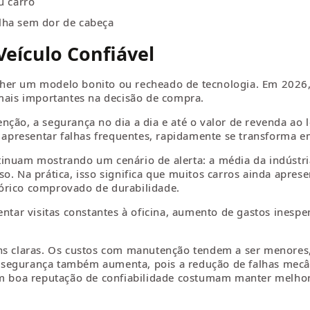
u carro
lha sem dor de cabeça
Veículo Confiável
her um modelo bonito ou recheado de tecnologia. Em 2026,
 mais importantes na decisão de compra.
nção, a segurança no dia a dia e até o valor de revenda ao
presentar falhas frequentes, rapidamente se transforma em
tinuam mostrando um cenário de alerta: a média da indústr
o. Na prática, isso significa que muitos carros ainda apres
órico comprovado de durabilidade.
entar visitas constantes à oficina, aumento de gastos inesp
ens claras. Os custos com manutenção tendem a ser menores,
 segurança também aumenta, pois a redução de falhas mecâ
com boa reputação de confiabilidade costumam manter melho