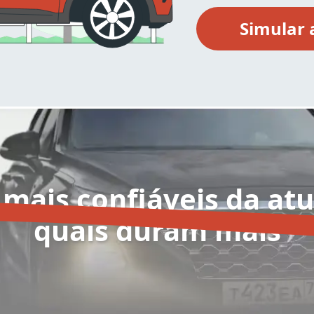
 mais confiáveis da atu
quais duram mais