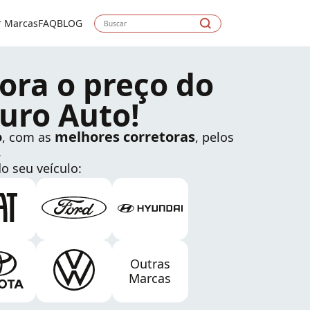
r Marcas
FAQ
BLOG
ora o preço do
uro Auto!
o
melhores corretoras
, com as
, pelos
.
o seu veículo:
Outras
Marcas