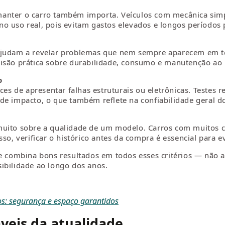
anter o carro também importa. Veículos com mecânica simpl
o uso real, pois evitam gastos elevados e longos períodos 
ajudam a revelar problemas que nem sempre aparecem em tes
visão prática sobre durabilidade, consumo e manutenção ao
o
 de apresentar falhas estruturais ou eletrônicas. Testes r
de impacto, o que também reflete na confiabilidade geral do
muito sobre a qualidade de um modelo. Carros com muitos 
so, verificar o histórico antes da compra é essencial para ev
ue combina bons resultados em todos esses critérios — não 
ibilidade ao longo dos anos.
os: segurança e espaço garantidos
áveis da atualidade