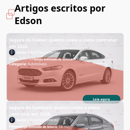
Artigos escritos por
Edson
Seguro do Fusion: quanto custa e como contratar
em 2026
Autor:
Edson Nascimento
Data:
31/07/26
13 min
Tempo estimado de leitura:
Categoria:
Automóveis
Leia agora
Seguro do Fastback: quanto custa e como
contratar em 2026
Autor:
Edson Nascimento
Data:
18 min
Tempo estimado de leitura: