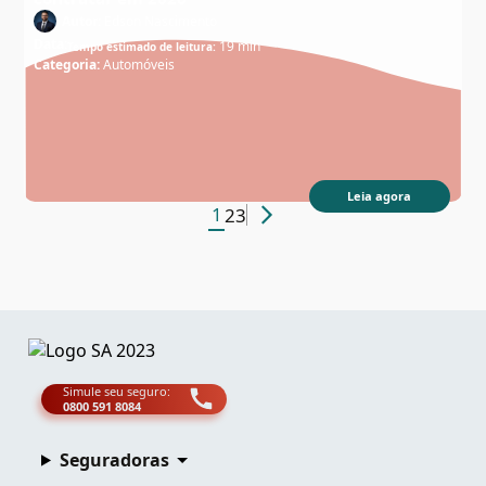
Autor:
Edson Nascimento
Data:
19 min
Tempo estimado de leitura:
Categoria:
Automóveis
Leia agora
Paginação
1
2
3
de
posts
Simule seu seguro:
0800 591 8084
Seguradoras