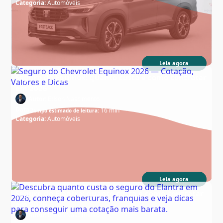
Categoria:
Automóveis
Leia agora
Seguro do Equinox: quanto custa e como contratar
em 2026
Autor:
Edson Nascimento
Data:
16 min
Tempo estimado de leitura:
Categoria:
Automóveis
Leia agora
Seguro do Elantra: quanto custa e como contratar
em 2026
Autor:
Edson Nascimento