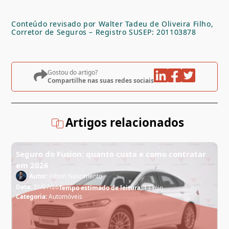
Conteúdo revisado por Walter Tadeu de Oliveira Filho,
Corretor de Seguros – Registro SUSEP: 201103878
Gostou do artigo?
Compartilhe nas suas redes sociais
Artigos relacionados
Seguro do Fusion: quanto custa e como contratar
em 2026
Autor:
Edson Nascimento
Data:
31/07/26
Tempo estimado de leitura:
13 min
Categoria:
Automóveis