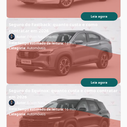
Leia agora
Seguro do Fastback: quanto custa e como
contratar em 2026
Autor:
Edson Nascimento
Data:
Tempo estimado de leitura:
18 min
Categoria:
Automóveis
Leia agora
Seguro do Equinox: quanto custa e como contratar
em 2026
Autor:
Edson Nascimento
Data:
Tempo estimado de leitura:
16 min
Categoria:
Automóveis