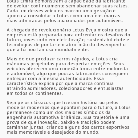
Lotus Emira demonstram a capacidade da fabricante
de evoluir continuamente sem abandonar suas raízes.
Cada um desses veículos marcou uma geração e
ajudou a consolidar a Lotus como uma das marcas
mais admiradas pelos apaixonados por automóveis.
A chegada do revolucionário Lotus Evija mostra que a
empresa está preparada para enfrentar os desafios do
futuro, investindo em eletrificação, sustentabilidade e
tecnologias de ponta sem abrir mão do desempenho
que a tornou famosa mundialmente.
Mais do que produzir carros rápidos, a Lotus cria
máquinas projetadas para despertar emoções. Seus
veículos oferecem uma conexão única entre motorista
e automóvel, algo que poucas fabricantes conseguem
entregar com a mesma autenticidade. Essa
característica explica por que a marca continua
atraindo admiradores, colecionadores e entusiastas
em todos os continentes.
Seja pelos clássicos que fizeram história ou pelos
modelos modernos que apontam para o futuro, a Lotus
permanece como um dos maiores símbolos da
engenharia automotiva britânica. Sua trajetória é uma
prova de que inovação, paixão e tradição podem
caminhar juntas, criando alguns dos carros esportivos
mais memoráveis e desejados do mundo.