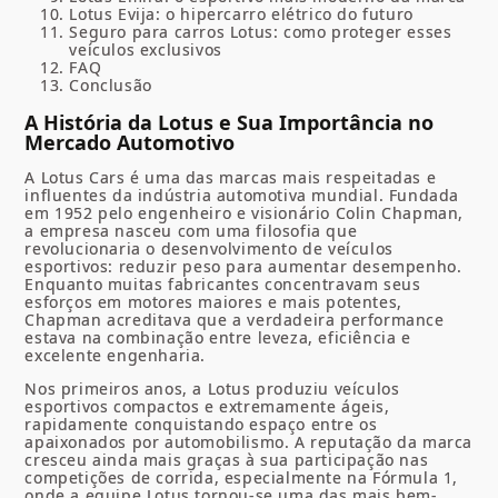
Lotus Evija: o hipercarro elétrico do futuro
Seguro para carros Lotus: como proteger esses
veículos exclusivos
FAQ
Conclusão
A História da Lotus e Sua Importância no
Mercado Automotivo
A Lotus Cars é uma das marcas mais respeitadas e
influentes da indústria automotiva mundial. Fundada
em 1952 pelo engenheiro e visionário Colin Chapman,
a empresa nasceu com uma filosofia que
revolucionaria o desenvolvimento de veículos
esportivos: reduzir peso para aumentar desempenho.
Enquanto muitas fabricantes concentravam seus
esforços em motores maiores e mais potentes,
Chapman acreditava que a verdadeira performance
estava na combinação entre leveza, eficiência e
excelente engenharia.
Nos primeiros anos, a Lotus produziu veículos
esportivos compactos e extremamente ágeis,
rapidamente conquistando espaço entre os
apaixonados por automobilismo. A reputação da marca
cresceu ainda mais graças à sua participação nas
competições de corrida, especialmente na Fórmula 1,
onde a equipe Lotus tornou-se uma das mais bem-