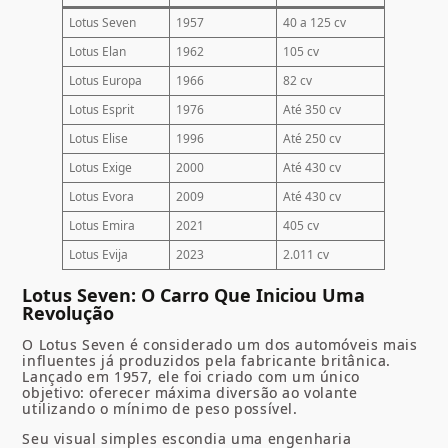
Lotus Seven
1957
40 a 125 cv
Lotus Elan
1962
105 cv
Lotus Europa
1966
82 cv
Lotus Esprit
1976
Até 350 cv
Lotus Elise
1996
Até 250 cv
Lotus Exige
2000
Até 430 cv
Lotus Evora
2009
Até 430 cv
Lotus Emira
2021
405 cv
Lotus Evija
2023
2.011 cv
Lotus Seven: O Carro Que Iniciou Uma
Revolução
O Lotus Seven é considerado um dos automóveis mais
influentes já produzidos pela fabricante britânica.
Lançado em 1957, ele foi criado com um único
objetivo: oferecer máxima diversão ao volante
utilizando o mínimo de peso possível.
Seu visual simples escondia uma engenharia