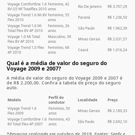
Voyage Comfortline 1.6
Feminino, 42
Rio De Janeiro
R$ 3.707,29
8V G5 Nf Totalflex 2010
anos
Voyage Trend 1.6 Mi 8V
Feminino, 55
Paraná
R$ 1.236,50
Flex 2010
anos
Voyage Trend 1.6 Mi
Feminino, 26
São Paulo
R$ 1.962,39
Total Flex 8V 4P 2010
anos
Voyage 1.0 Mi Total
Masculino, 39
Minas Gerais
R$ 2.031,57
Flex 8V 4P 2010
anos
Voyage Trend 1.0 Flex
Feminino, 68
Ceará
R$ 1.016,24
4P 2010
anos
Qual é a média de valor do seguro do
Voyage 2009 e 2007?
A média de valor do seguro do Voyage 2009 e 2007 é
de R$ 2.200,00. Confira a tabela de preço do seguro
auto.
Perfil do
Modelo
Localidade
Preço
condutor
Voyage Trend 1.6
Feminino, 50
Minas Gerais
R$ 2.180,33
Flex 2009
anos
Voyage Comfortline 1.6
Feminino, 43
São Paulo
R$ 2.692,10
8V Total Flex 4P 2007
anos
*Pesquisa realizada em outubro de 2019. Fontes: Segfy e