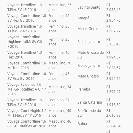
Voyage Trendline 1.6
Masculino, 27
R$
Espírito Santo
T.Flex 8V 4P 2016
anos
2.058,46
Voyage Comfortline 1.0
Feminino, 45
R$
Amapá
8V Flex Gvi 2016
anos
2.954,76
Voyage Trendline 1.6
Feminino, 35
R$
Minas Gerais
T.Flex 8V 4P 2016
anos
1.587,27
Voyage Comfortline
Feminino, 35
R$
Highline 1.6Mi 8V G6
Rio de Janeiro
anos
3.153,48
F 2016
Voyage Trendline 1.0
Feminino, 46
Mato Grosso do
R$
Flex 2016
anos
Sul
1.994,37
Voyage Comfortline 1.6
Masculino, 70
R$
Rio de Janeiro
Mi Tota 2016
anos
2.028,67
Voyage Comfortline 1.0
Feminino, 45
R$
Mato Grosso
8V Flex Gvi 2016
anos
2.954,76
Voyage Evidence 1.6
Masculino, 34
R$
Msi G6 Totalflex A G 4P
Paraíba
anos
1.297,47
2016
Voyage Trendline 1.6
Feminino, 37
R$
Santa Catarina
T.Flex 8V 4P 2016
anos
1.913,39
Voyage Comf Highli. 1.6
Masculino, 40
Rio Grande do
R$
Mi T.Flex 8V 4P 2016
anos
Sul
2.610,99
Voyage Comfortline 1.6
Masculino, 46
R$
Bahia
8V G6 Totalflex 4P 2016
anos
2.384,34
R$