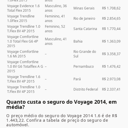
1.0Flex 2015
anos
Voyage Evidence 1.6
Masculino, 36
Minas Gerais
R$ 1.708,62
Total Flex 2015
anos
Voyage Trendline
Feminino, 41
Rio de Janeiro
R$ 2.854,65
1.0Flex 2015
anos
Voyage Trendline 1.0
Feminino, 52
Santa Catarina
R$ 1.770,44
T.Flex 8V 4P 2015
anos
Voyage Comfortline
Masculino, 41
1.0 Total Flex G6 4P
Bahia
R$ 1.363,09
anos
2015
Voyage Comfortline
Rio Grande do
–
R$ 3.358,37
1.6 Mi 2015
Sul
Voyage Comfortline
1.0 8V G6 Totalflex A G
–
Pernambuco
R$ 1.476,42
2015
Voyage Trendline 1.6
–
Pará
R$ 2.973,08
T.Flex 8V 4P 2015
Voyage Trendline 1.0
–
Distrito Federal
R$ 2.337,41
T.Flex 8V 4P 2015
Quanto custa o seguro do Voyage 2014, em
média?
O preço médio do seguro do
Voyage 2014 1.6
é de R$
1.443,22. Confira a tabela de preço do seguro de
automóvel.