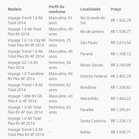
Perfil do
Modelo
Localidade
Preço
condutor
Voyage Trend 1.6 Mi
Masculino, 61
Rio Grande do
R$ 1.502,79
Total 2014
anos
Sul
Voyage 1.6 Mi Total
Masculino, 40
Rio de Janeiro
R$ 1.538,77
Flex 8V 2014
anos
Voyage 1.6 1.6 City Mi
Feminino, 25
São Paulo
R$ 2.810,54
Total Flex 8V 4P 2014
anos
Voyage Trend 1.6 Mi
Masculino, 49
Paraná
R$ 1.168,12
Total Flex 8V 4P 2014
anos
Voyage G2 1.6 8V
Feminino, 54
Minas Gerais
R$ 3.169,98
Flex 2014
anos
Voyage 1.0 Trendline
Masculino, 60
Distrito Federal
R$ 2.462,70
8V Flex 4P 2014
anos
Voyage Trend 1.6 Mi
Feminino, 62
Rondônia
R$ 1.339,82
Total 2014
anos
Voyage 1.6Mi 8V G6
Masculino, 43
Maranhão
R$ 1.443,22
Flex A G 4P 2014
anos
Voyage 1 6 Mi Total
Feminino, 63
Paraíba
R$ 1.205,61
Flex 8V 4P Gas 2014
anos
Voyage 1.0 Mi Total
–
Santa Catarina
R$ 1.236,13
Flex 8V 4P 2014
Voyage Trend 1.6 Mi
–
Bahia
R$ 1.936,71
Total Flex 8V 4P 2014