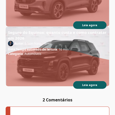
Leia agora
Seguro do Equinox: quanto custa e como contratar
em 2026
Autor:
Edson Nascimento
Data:
Tempo estimado de leitura:
16 min
Categoria:
Automóveis
Leia agora
2 Comentários