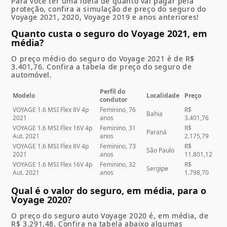
Para você ter uma ideia de quanto vai pagar pela
proteção, confira a simulação de preço do seguro do
Voyage 2021, 2020, Voyage 2019 e anos anteriores!
Quanto custa o seguro do Voyage 2021, em
média?
O preço médio do seguro do Voyage 2021 é de R$
3.401,76. Confira a tabela de preço do seguro de
automóvel.
Perfil do
Modelo
Localidade
Preço
condutor
VOYAGE 1.6 MSI Flex 8V 4p
Feminino, 76
R$
Bahia
2021
anos
3.401,76
VOYAGE 1.6 MSI Flex 16V 4p
Feminino, 31
R$
Paraná
Aut. 2021
anos
2.175,79
VOYAGE 1.6 MSI Flex 8V 4p
Feminino, 73
R$
São Paulo
2021
anos
11.801,12
VOYAGE 1.6 MSI Flex 16V 4p
Feminino, 32
R$
Sergipe
Aut. 2021
anos
1.798,70
Qual é o valor do seguro, em média, para o
Voyage 2020?
O preço do seguro auto Voyage 2020 é, em média, de
R$ 3.291,48. Confira na tabela abaixo algumas