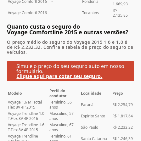
Voyage Comfortl 2016
–
Rondônia
1.669,93
R$
Voyage Comfortl 2016
–
Tocantins
2.135,85
Quanto custa o seguro do
Voyage
Comfortline
2015 e outras versões?
O preço médio do seguro do
Voyage 2015
1.6 e 1.0
é
de R$ 2.232,32. Confira a tabela de preço do seguro de
veículos.
Simule o preço do seu seguro auto em nosso
formulário.
Clique aqui para cotar seu seguro.
Perfil do
Modelo
Localidade
Preço
condutor
Voyage 1.6 Mi Total
Feminino, 56
Paraná
R$ 2.254,79
Flex 8V 4P 2015
anos
Voyage Trendline 1.0
Masculino, 57
Espírito Santo
R$ 1.817,64
T.Flex 8V 4P 2016
anos
Voyage Trendline 1.6
Masculino, 67
São Paulo
R$ 2.232,32
T.Flex 8V 4P 2015
anos
Voyage Trendline
Feminino, 61
Santa Catarina
R$ 1.246,39