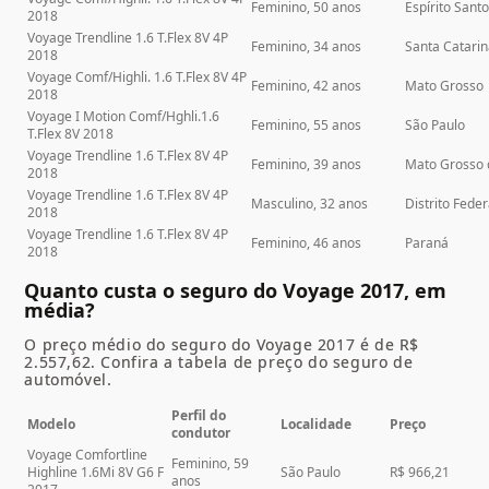
Feminino, 50 anos
Espírito Sant
2018
Voyage Trendline 1.6 T.Flex 8V 4P
Feminino, 34 anos
Santa Catari
2018
Voyage Comf/Highli. 1.6 T.Flex 8V 4P
Feminino, 42 anos
Mato Grosso
2018
Voyage I Motion Comf/Hghli.1.6
Feminino, 55 anos
São Paulo
T.Flex 8V 2018
Voyage Trendline 1.6 T.Flex 8V 4P
Feminino, 39 anos
Mato Grosso 
2018
Voyage Trendline 1.6 T.Flex 8V 4P
Masculino, 32 anos
Distrito Feder
2018
Voyage Trendline 1.6 T.Flex 8V 4P
Feminino, 46 anos
Paraná
2018
Quanto custa o seguro do Voyage 2017, em
média?
O preço médio do seguro do Voyage 2017 é de R$
2.557,62. Confira a tabela de preço do seguro de
automóvel.
Perfil do
Modelo
Localidade
Preço
condutor
Voyage Comfortline
Feminino, 59
Highline 1.6Mi 8V G6 F
São Paulo
R$ 966,21
anos