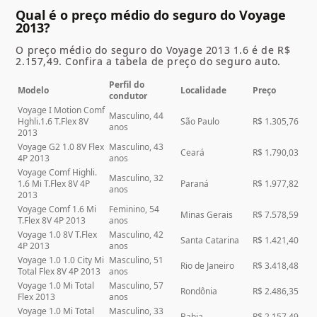
Qual é o preço médio do seguro do Voyage
2013?
O preço médio do seguro do
Voyage 2013 1.6
é de R$
2.157,49. Confira a tabela de preço do seguro auto.
Perfil do
Modelo
Localidade
Preço
condutor
Voyage I Motion Comf
Masculino, 44
Hghli.1.6 T.Flex 8V
São Paulo
R$ 1.305,76
anos
2013
Voyage G2 1.0 8V Flex
Masculino, 43
Ceará
R$ 1.790,03
4P 2013
anos
Voyage Comf Highli.
Masculino, 32
1.6 Mi T.Flex 8V 4P
Paraná
R$ 1.977,82
anos
2013
Voyage Comf 1.6 Mi
Feminino, 54
Minas Gerais
R$ 7.578,59
T.Flex 8V 4P 2013
anos
Voyage 1.0 8V T.Flex
Masculino, 42
Santa Catarina
R$ 1.421,40
4P 2013
anos
Voyage 1.0 1.0 City Mi
Masculino, 51
Rio de Janeiro
R$ 3.418,48
Total Flex 8V 4P 2013
anos
Voyage 1.0 Mi Total
Masculino, 57
Rondônia
R$ 2.486,35
Flex 2013
anos
Voyage 1.0 Mi Total
Masculino, 33
Bahia
R$ 2.157,49