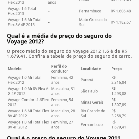
Flex 2013
anos
Voyage 1.6 Total
–
Pernambuco
R$ 1.606,48
Flex 2013
Voyage 1.6 Mi Total
Mato Grosso do
–
R$ 1.182,67
Flex 8V 4P 2013
Sul
Qual é a média de preço do seguro do
Voyage 2012?
O preço médio do seguro do
Voyage 2012 1.6
é de R$
1.679,41. Confira a tabela de preço do seguro de carro.
Perfil do
Modelo
Localidade
Preço
condutor
Voyage 1.0 Mi Total
Feminino, 42
R$
Paraná
Flex 2012
anos
2.316,84
Voyage 1.0 Mi 8V Flex A
Masculino, 31
R$
São Paulo
G 4P 2012
anos
1.293,88
Voyage Comfort.1.6Flex
Feminino, 54
R$
Minas Gerais
2012
anos
1.307,89
Voyage 1.6 Mi Total Flex
Masculino, 28
Rio Grande do
R$
8V 4P 2012
anos
Sul
3.258,79
Voyage 1.0 Mi Total Flex
Feminino, 27
R$
Pernambuco
8V 4P 2012
anos
1.679,41
Qual é o preço do seguro do Voyage 2011,