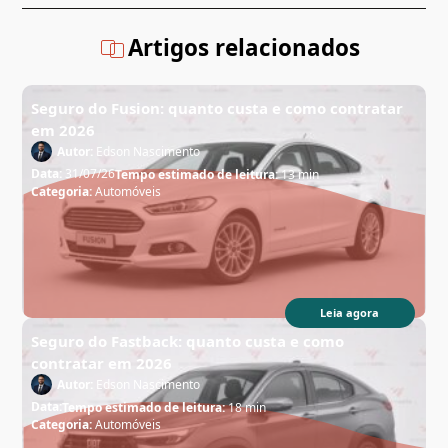
Artigos relacionados
Seguro do Fusion: quanto custa e como contratar
em 2026
Autor:
Edson Nascimento
Data:
31/07/26
Tempo estimado de leitura:
13 min
Categoria:
Automóveis
Leia agora
Seguro do Fastback: quanto custa e como
contratar em 2026
Autor:
Edson Nascimento
Data:
Tempo estimado de leitura:
18 min
Categoria:
Automóveis