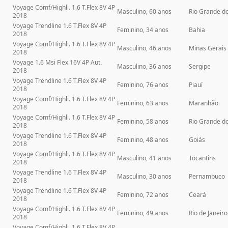
Voyage Comf/Highli. 1.6 T.Flex 8V 4P
Masculino, 60 anos
Rio Grande d
2018
Voyage Trendline 1.6 T.Flex 8V 4P
Feminino, 34 anos
Bahia
2018
Voyage Comf/Highli. 1.6 T.Flex 8V 4P
Masculino, 46 anos
Minas Gerais
2018
Voyage 1.6 Msi Flex 16V 4P Aut.
Masculino, 36 anos
Sergipe
2018
Voyage Trendline 1.6 T.Flex 8V 4P
Feminino, 76 anos
Piauí
2018
Voyage Comf/Highli. 1.6 T.Flex 8V 4P
Feminino, 63 anos
Maranhão
2018
Voyage Comf/Highli. 1.6 T.Flex 8V 4P
Feminino, 58 anos
Rio Grande do
2018
Voyage Trendline 1.6 T.Flex 8V 4P
Feminino, 48 anos
Goiás
2018
Voyage Comf/Highli. 1.6 T.Flex 8V 4P
Masculino, 41 anos
Tocantins
2018
Voyage Trendline 1.6 T.Flex 8V 4P
Masculino, 30 anos
Pernambuco
2018
Voyage Trendline 1.6 T.Flex 8V 4P
Feminino, 72 anos
Ceará
2018
Voyage Comf/Highli. 1.6 T.Flex 8V 4P
Feminino, 49 anos
Rio de Janeiro
2018
Voyage Comf/Highli. 1.6 T.Flex 8V 4P