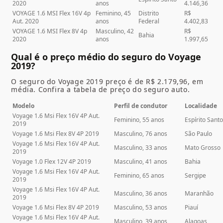
2020
anos
4.146,36
VOYAGE 1.6 MSI Flex 16V 4p
Feminino, 45
Distrito
R$
Aut. 2020
anos
Federal
4.402,83
VOYAGE 1.6 MSI Flex 8V 4p
Masculino, 42
R$
Bahia
2020
anos
1.997,65
Qual é o preço médio do seguro do Voyage
2019?
O seguro do
Voyage 2019 preço
é de R$ 2.179,96, em
média. Confira a tabela de preço do seguro auto.
Modelo
Perfil de condutor
Localidade
Voyage 1.6 Msi Flex 16V 4P Aut.
Feminino, 55 anos
Espírito Sant
2019
Voyage 1.6 Msi Flex 8V 4P 2019
Masculino, 76 anos
São Paulo
Voyage 1.6 Msi Flex 16V 4P Aut.
Masculino, 33 anos
Mato Grosso
2019
Voyage 1.0 Flex 12V 4P 2019
Masculino, 41 anos
Bahia
Voyage 1.6 Msi Flex 16V 4P Aut.
Feminino, 65 anos
Sergipe
2019
Voyage 1.6 Msi Flex 16V 4P Aut.
Masculino, 36 anos
Maranhão
2019
Voyage 1.6 Msi Flex 8V 4P 2019
Masculino, 53 anos
Piauí
Voyage 1.6 Msi Flex 16V 4P Aut.
Masculino, 39 anos
Alagoas