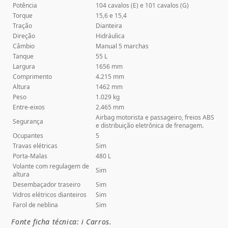
Potência
104 cavalos (E) e 101 cavalos (G)
Torque
15,6 e 15,4
Tração
Dianteira
Direção
Hidráulica
Câmbio
Manual 5 marchas
Tanque
55 L
Largura
1656 mm
Comprimento
4.215 mm
Altura
1462 mm
Peso
1.029 kg
Entre-eixos
2.465 mm
Airbag motorista e passageiro, freios ABS
Segurança
e distribuição eletrônica de frenagem.
Ocupantes
5
Travas elétricas
Sim
Porta-Malas
480 L
Volante com regulagem de
Sim
altura
Desembaçador traseiro
Sim
Vidros elétricos dianteiros
Sim
Farol de neblina
Sim
Fonte ficha técnica: i Carros.