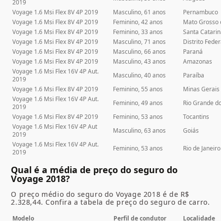
2019
Voyage 1.6 Msi Flex 8V 4P 2019
Masculino, 61 anos
Pernambuco
Voyage 1.6 Msi Flex 8V 4P 2019
Feminino, 42 anos
Mato Grosso 
Voyage 1.6 Msi Flex 8V 4P 2019
Feminino, 33 anos
Santa Catari
Voyage 1.6 Msi Flex 8V 4P 2019
Masculino, 71 anos
Distrito Feder
Voyage 1.6 Msi Flex 8V 4P 2019
Masculino, 66 anos
Paraná
Voyage 1.6 Msi Flex 8V 4P 2019
Masculino, 43 anos
Amazonas
Voyage 1.6 Msi Flex 16V 4P Aut.
Masculino, 40 anos
Paraíba
2019
Voyage 1.6 Msi Flex 8V 4P 2019
Feminino, 55 anos
Minas Gerais
Voyage 1.6 Msi Flex 16V 4P Aut.
Feminino, 49 anos
Rio Grande do
2019
Voyage 1.6 Msi Flex 8V 4P 2019
Feminino, 53 anos
Tocantins
Voyage 1.6 Msi Flex 16V 4P Aut
Masculino, 63 anos
Goiás
2019
Voyage 1.6 Msi Flex 16V 4P Aut.
Feminino, 53 anos
Rio de Janeiro
2019
Qual é a média de preço do seguro do
Voyage 2018?
O preço médio do seguro do Voyage 2018 é de R$
2.328,44. Confira a tabela de preço do seguro de carro.
Modelo
Perfil de condutor
Localidade