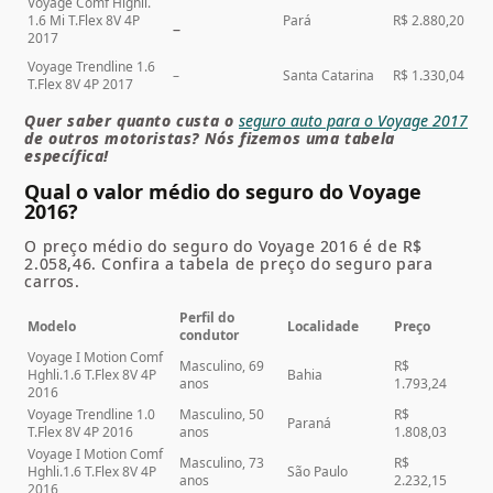
Voyage Comf Highli.
1.6 Mi T.Flex 8V 4P
Pará
R$ 2.880,20
–
2017
Voyage Trendline 1.6
–
Santa Catarina
R$ 1.330,04
T.Flex 8V 4P 2017
Quer saber quanto custa o
seguro auto para o Voyage 2017
de outros motoristas? Nós fizemos uma tabela
específica!
Qual o valor médio do seguro do Voyage
2016?
O preço médio do seguro do Voyage 2016 é de R$
2.058,46. Confira a tabela de preço do seguro para
carros.
Perfil do
Modelo
Localidade
Preço
condutor
Voyage I Motion Comf
Masculino, 69
R$
Hghli.1.6 T.Flex 8V 4P
Bahia
anos
1.793,24
2016
Voyage Trendline 1.0
Masculino, 50
R$
Paraná
T.Flex 8V 4P 2016
anos
1.808,03
Voyage I Motion Comf
Masculino, 73
R$
Hghli.1.6 T.Flex 8V 4P
São Paulo
anos
2.232,15
2016