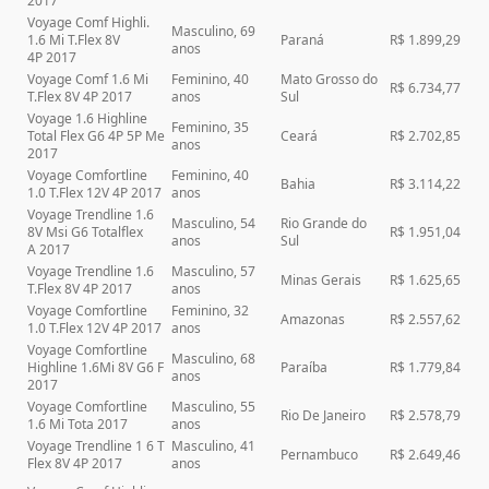
2017
Voyage Comf Highli.
Masculino, 69
1.6 Mi T.Flex 8V
Paraná
R$ 1.899,29
anos
4P 2017
Voyage Comf 1.6 Mi
Feminino, 40
Mato Grosso do
R$ 6.734,77
T.Flex 8V 4P 2017
anos
Sul
Voyage 1.6 Highline
Feminino, 35
Total Flex G6 4P 5P Me
Ceará
R$ 2.702,85
anos
2017
Voyage Comfortline
Feminino, 40
Bahia
R$ 3.114,22
1.0 T.Flex 12V 4P 2017
anos
Voyage Trendline 1.6
Masculino, 54
Rio Grande do
8V Msi G6 Totalflex
R$ 1.951,04
anos
Sul
A 2017
Voyage Trendline 1.6
Masculino, 57
Minas Gerais
R$ 1.625,65
T.Flex 8V 4P 2017
anos
Voyage Comfortline
Feminino, 32
Amazonas
R$ 2.557,62
1.0 T.Flex 12V 4P 2017
anos
Voyage Comfortline
Masculino, 68
Highline 1.6Mi 8V G6 F
Paraíba
R$ 1.779,84
anos
2017
Voyage Comfortline
Masculino, 55
Rio De Janeiro
R$ 2.578,79
1.6 Mi Tota 2017
anos
Voyage Trendline 1 6 T
Masculino, 41
Pernambuco
R$ 2.649,46
Flex 8V 4P 2017
anos