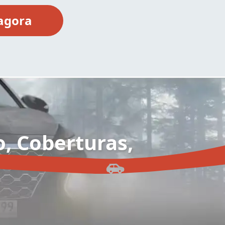
o, Coberturas,
?