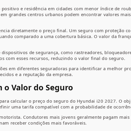
co positivo e residência em cidades com menor índice de ro
s em grandes centros urbanos podem encontrar valores mais 
uencia diretamente o preço final. Um seguro com proteção co
 quando comparado a uma cobertura básica. O valor da franq
e dispositivos de segurança, como rastreadores, bloqueado
s com esses recursos, reduzindo o valor final do seguro.
es em diferentes seguradoras para identificar a melhor pr
ecidos e a reputação da empresa.
 o Valor do Seguro
 para calcular o preço do seguro do Hyundai i20 2027. O obje
finir uma tarifa compatível com a probabilidade de ocorrênc
o motorista. Condutores mais jovens geralmente pagam mais d
umam receber condições mais favoráveis.