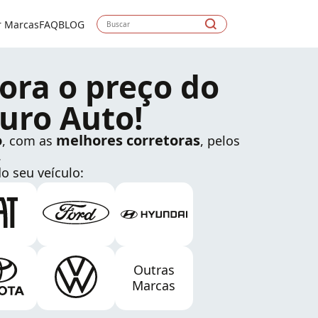
r Marcas
FAQ
BLOG
ora o preço do
uro Auto!
o
melhores corretoras
, com as
, pelos
.
o seu veículo:
Outras
Marcas