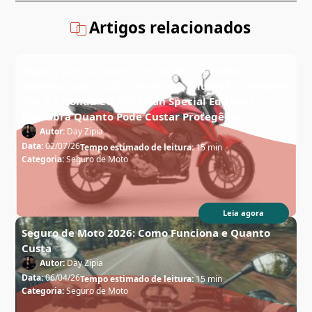
Artigos relacionados
Seguro para as Novas Motos 2026: Conheça a
Yamaha Fazer FZ25 Connected, Triumph Scrambler
400 X e Honda CG 160 Titan Special Edition e
Descubra Quanto Pode Custar Protegê-las
Autor:
Day Zipia
Data:
02/07/26
Tempo estimado de leitura:
15 min
Categoria:
Seguro de Moto
Leia agora
Seguro de Moto 2026: Como Funciona e Quanto
Custa
Autor:
Day Zipia
Data:
06/04/26
Tempo estimado de leitura:
15 min
Categoria:
Seguro de Moto