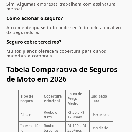
Sim. Algumas empresas trabalham com assinatura
mensal.
Como acionar o seguro?
Atualmente quase tudo pode ser feito pelo aplicativo
da seguradora.
Seguro cobre terceiros?
Muitos planos oferecem cobertura para danos
materiais e corporais.
Tabela Comparativa de Seguros
de Moto em 2026
Faixa de
Tipo de
Cobertura
Indicado
Preço
Seguro
Principal
Para
Médio
Roubo e
R$ 50 a R$
Básico
Uso urbano
furto
120/mês
Intermediár
Roubo +
R$ 120 a R$
Uso diário
io
terceiros
250/mês