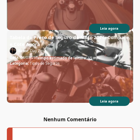
Leia agora
Tabela de Preço de Seguro de Moto 2026: Compare
e Cote Agora
Autor:
Day Zipia
Data:
04/03/26
Tempo estimado de leitura:
15 min
Categoria:
Tipos de Seguros
Leia agora
Nenhum Comentário