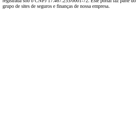
registrada sob o CNPJ 17.467.253/0001-72. Este portal faz parte do
grupo de sites de seguros e finanças de nossa empresa.