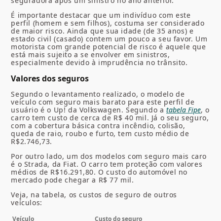
seguradora após um sinistro no ano anterior.
É importante destacar que um indivíduo com este
perfil (homem e sem filhos), costuma ser considerado
de maior risco. Ainda que sua idade (de 35 anos) e
estado civil (casado) contem um pouco a seu favor. Um
motorista com grande potencial de risco é aquele que
está mais sujeito a se envolver em sinistros,
especialmente devido à imprudência no trânsito.
Valores dos seguros
Segundo o levantamento realizado, o modelo de
veículo com seguro mais barato para este perfil de
usuário é o Up! da Volkswagen. Segundo a
tabela Fipe
, o
carro tem custo de cerca de R$ 40 mil. Já o seu seguro,
com a cobertura básica contra incêndio, colisão,
queda de raio, roubo e furto, tem custo médio de
R$2.746,73.
Por outro lado, um dos modelos com seguro mais caro
é o Strada, da Fiat. O carro tem proteção com valores
médios de R$16.291,80. O custo do automóvel no
mercado pode chegar a R$ 77 mil.
Veja, na tabela, os custos de seguro de outros
veículos:
Veículo
Custo do seguro