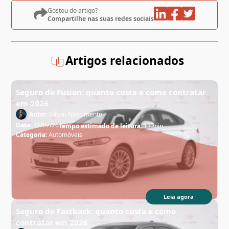
Gostou do artigo?
Compartilhe nas suas redes sociais
Artigos relacionados
Seguro do Fusion: quanto custa e como contratar
em 2026
Autor:
Edson Nascimento
Data:
31/07/26
Tempo estimado de leitura:
13 min
Categoria:
Automóveis
Leia agora
Seguro do Fastback: quanto custa e como
contratar em 2026