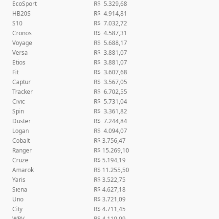
EcoSport
R$ 5.329,68
HB20S
R$ 4.914,81
S10
R$ 7.032,72
Cronos
R$ 4.587,31
Voyage
R$ 5.688,17
Versa
R$ 3.881,07
Etios
R$ 3.881,07
Fit
R$ 3.607,68
Captur
R$ 3.567,05
Tracker
R$ 6.702,55
Civic
R$ 5.731,04
Spin
R$ 3.361,82
Duster
R$ 7.244,84
Logan
R$ 4.094,07
Cobalt
R$ 3.756,47
Ranger
R$ 15.269,10
Cruze
R$ 5.194,19
Amarok
R$ 11.255,50
Yaris
R$ 3.522,75
Siena
R$ 4.627,18
Uno
R$ 3.721,09
City
R$ 4.711,45
WRV
R$ 4.110,09