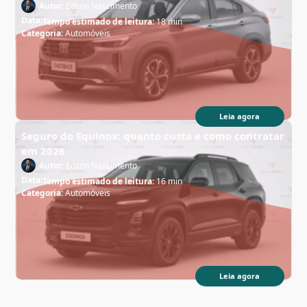
Autor:
Edson Nascimento
Data:
Tempo estimado de leitura:
18 min
Categoria:
Automóveis
Leia agora
Seguro do Equinox: quanto custa e como contratar
em 2026
Autor:
Edson Nascimento
Data:
Tempo estimado de leitura:
16 min
Categoria:
Automóveis
Leia agora