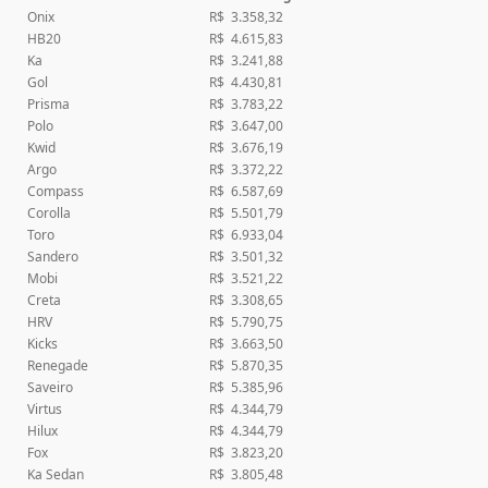
Onix
R$ 3.358,32
HB20
R$ 4.615,83
Ka
R$ 3.241,88
Gol
R$ 4.430,81
Prisma
R$ 3.783,22
Polo
R$ 3.647,00
Kwid
R$ 3.676,19
Argo
R$ 3.372,22
Compass
R$ 6.587,69
Corolla
R$ 5.501,79
Toro
R$ 6.933,04
Sandero
R$ 3.501,32
Mobi
R$ 3.521,22
Creta
R$ 3.308,65
HRV
R$ 5.790,75
Kicks
R$ 3.663,50
Renegade
R$ 5.870,35
Saveiro
R$ 5.385,96
Virtus
R$ 4.344,79
Hilux
R$ 4.344,79
Fox
R$ 3.823,20
Ka Sedan
R$ 3.805,48