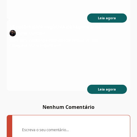
Leia agora
18 razões para negativa do seguro auto
Autor:
Day Zipia
Data:
05/05/26
Tempo estimado de leitura:
26 min
Categoria:
Manutenção Carro
Leia agora
Nenhum Comentário