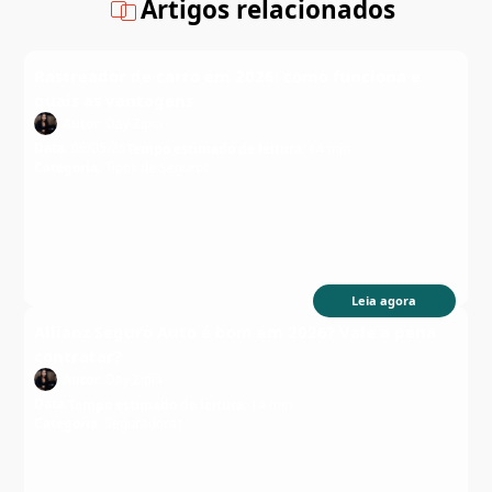
Artigos relacionados
Rastreador de carro em 2026: como funciona e
quais as vantagens
Autor:
Day Zipia
Data:
06/05/26
Tempo estimado de leitura:
14 min
Categoria:
Tipos de Seguros
Leia agora
Allianz Seguro Auto é bom em 2026? Vale a pena
contratar?
Autor:
Day Zipia
Data:
Tempo estimado de leitura:
14 min
Categoria:
Seguradoras