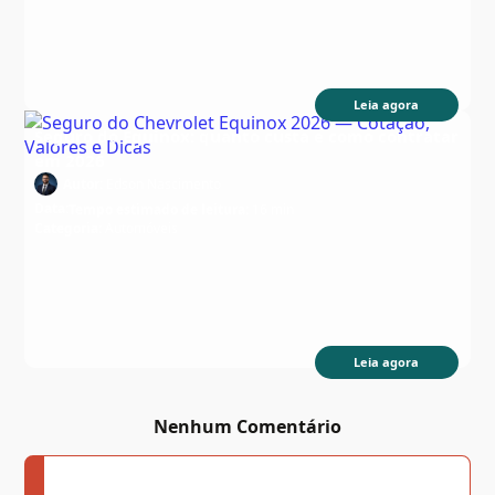
Leia agora
Seguro do Equinox: quanto custa e como contratar
em 2026
Autor:
Edson Nascimento
Data:
Tempo estimado de leitura:
16 min
Categoria:
Automóveis
Leia agora
Nenhum Comentário