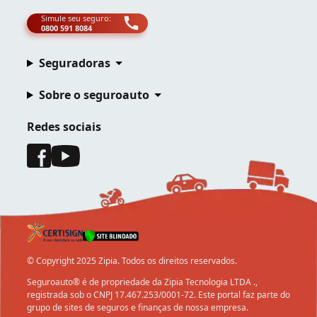
Simule seu seguro:
0800 591 8084
Seguradoras
Sobre o seguroauto
Redes sociais
© Copyright 2025 Zipia. Todos os direitos reservados.
Seguroauto® é de propriedade da Zipia Tecnologia LTDA .,
registrada sob o CNPJ 17.467.253/0001-72. Este portal faz parte do
grupo de sites de seguros e finanças de nossa empresa.