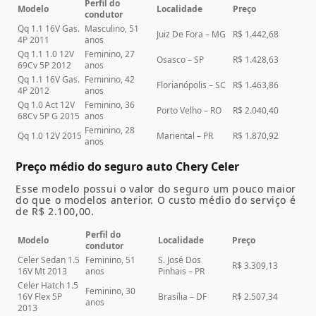
Perfil do
Modelo
Localidade
Preço
condutor
Qq 1.1 16V Gas.
Masculino, 51
Juiz De Fora – MG
R$ 1.442,68
4P 2011
anos
Qq 1.1 1.0 12V
Feminino, 27
Osasco – SP
R$ 1.428,63
69Cv 5P 2012
anos
Qq 1.1 16V Gas.
Feminino, 42
Florianópolis – SC
R$ 1.463,86
4P 2012
anos
Qq 1.0 Act 12V
Feminino, 36
Porto Velho – RO
R$ 2.040,40
68Cv 5P G 2015
anos
Feminino, 28
Qq 1.0 12V 2015
Mariental – PR
R$ 1.870,92
anos
Preço médio do seguro auto Chery Celer
Esse modelo possui o valor do seguro um pouco maior
do que o modelos anterior. O custo médio do serviço é
de R$ 2.100,00.
Perfil do
Modelo
Localidade
Preço
condutor
Celer Sedan 1.5
Feminino, 51
S. José Dos
R$ 3.309,13
16V Mt 2013
anos
Pinhais – PR
Celer Hatch 1.5
Feminino, 30
16V Flex 5P
Brasília – DF
R$ 2.507,34
anos
2013