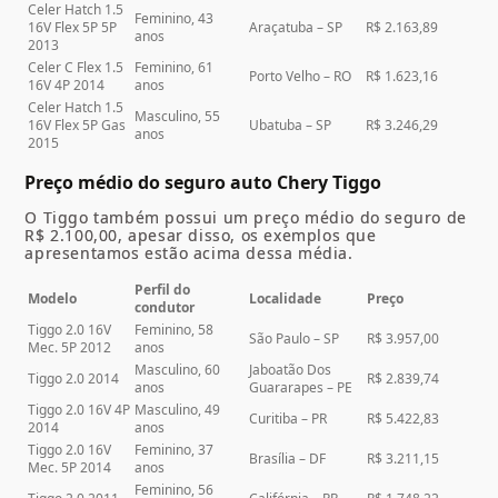
Celer Hatch 1.5
Feminino, 43
16V Flex 5P 5P
Araçatuba – SP
R$ 2.163,89
anos
2013
Celer C Flex 1.5
Feminino, 61
Porto Velho – RO
R$ 1.623,16
16V 4P 2014
anos
Celer Hatch 1.5
Masculino, 55
16V Flex 5P Gas
Ubatuba – SP
R$ 3.246,29
anos
2015
Preço médio do seguro auto Chery Tiggo
O Tiggo também possui um preço médio do seguro de
R$ 2.100,00, apesar disso, os exemplos que
apresentamos estão acima dessa média.
Perfil do
Modelo
Localidade
Preço
condutor
Tiggo 2.0 16V
Feminino, 58
São Paulo – SP
R$ 3.957,00
Mec. 5P 2012
anos
Masculino, 60
Jaboatão Dos
Tiggo 2.0 2014
R$ 2.839,74
anos
Guararapes – PE
Tiggo 2.0 16V 4P
Masculino, 49
Curitiba – PR
R$ 5.422,83
2014
anos
Tiggo 2.0 16V
Feminino, 37
Brasília – DF
R$ 3.211,15
Mec. 5P 2014
anos
Feminino, 56