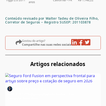
Tiggo 2.0 2011
Califórnia – PR
R$ 1.748,22
anos
Conteúdo revisado por Walter Tadeu de Oliveira Filho,
Corretor de Seguros – Registro SUSEP: 201103878
Gostou do artigo?
Compartilhe nas suas redes sociais
Artigos relacionados
Seguro do Fusion: quanto custa e como contratar
em 2026
Autor:
Edson Nascimento
Data:
31/07/26
Tempo estimado de leitura:
13 min
Categoria:
Automóveis