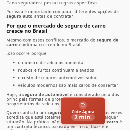
Cada seguradora possui regras específicas.
Por isso é importante comparar diferentes opções de
seguro auto
antes de contratar.
Por que o mercado de seguro de carro
cresce no Brasil
Mesmo com esses conflitos, o mercado de
seguro de
carro
continua crescendo no Brasil.
Isso ocorre porque:
o número de veículos aumenta
roubos e furtos continuam elevados
o custo de reparos automotivos subiu
veículos modernos são mais caros de consertar
Hoje, o
seguro de automóvel
é considerado uma das
principais formas de proteção financeira para
proprietários de veículos.
Cote Agora
Quem contrata um
seguro de automóvel
muitas vezes
2 min.
acredita que está totalmente protegido em qualquer
situação. Na prática, não é assim. O
seguro de carro
é
um contrato técnico, baseado em risco, boa-fé e