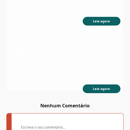
Leia agora
Seguro do Equinox: quanto custa e como contratar
em 2026
Autor:
Edson Nascimento
Data:
Tempo estimado de leitura:
16 min
Categoria:
Automóveis
Leia agora
Nenhum Comentário