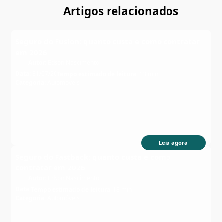
Artigos relacionados
Seguro do Fusion: quanto custa e como contratar
em 2026
Autor:
Edson Nascimento
Data:
31/07/26
Tempo estimado de leitura:
13 min
Categoria:
Automóveis
Leia agora
Seguro do Fastback: quanto custa e como
contratar em 2026
Autor:
Edson Nascimento
Data:
Tempo estimado de leitura:
18 min
Categoria:
Automóveis