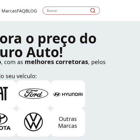
r Marcas
FAQ
BLOG
ora o preço do
uro Auto!
o
melhores corretoras
, com as
, pelos
.
o seu veículo:
Outras
Marcas