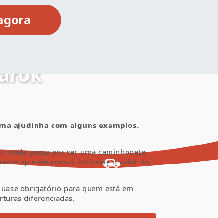
arok
 uma ajudinha com alguns exemplos.
or onde passa por ser uma c
aminhonete
ustos que ele possui, inclusive o
valor do
 quase obrigatório para quem está em
rturas diferenciadas.