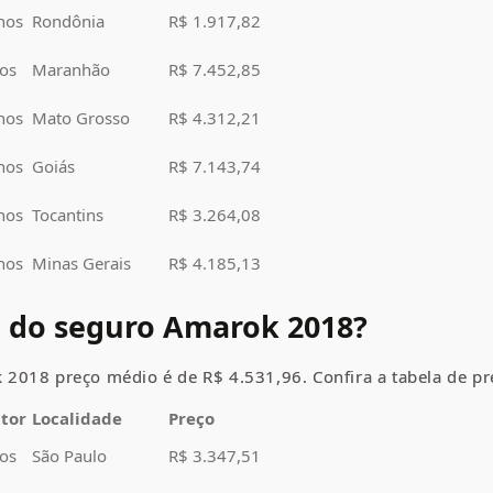
nos
Rondônia
R$ 1.917,82
os
Maranhão
R$ 7.452,85
nos
Mato Grosso
R$ 4.312,21
nos
Goiás
R$ 7.143,74
nos
Tocantins
R$ 3.264,08
nos
Minas Gerais
R$ 4.185,13
o do seguro Amarok 2018?
k
2018 preço médio
é de R$ 4.531,96. Confira a tabela de pr
utor
Localidade
Preço
os
São Paulo
R$ 3.347,51