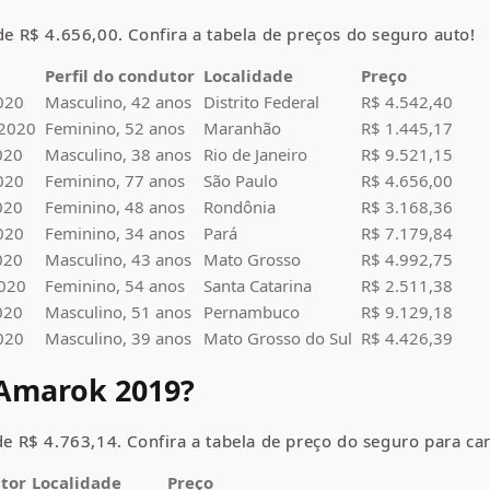
e R$ 4.656,00. Confira a tabela de preços do seguro auto!
Perfil do condutor
Localidade
Preço
020
Masculino, 42 anos
Distrito Federal
R$ 4.542,40
 2020
Feminino, 52 anos
Maranhão
R$ 1.445,17
020
Masculino, 38 anos
Rio de Janeiro
R$ 9.521,15
020
Feminino, 77 anos
São Paulo
R$ 4.656,00
020
Feminino, 48 anos
Rondônia
R$ 3.168,36
020
Feminino, 34 anos
Pará
R$ 7.179,84
020
Masculino, 43 anos
Mato Grosso
R$ 4.992,75
2020
Feminino, 54 anos
Santa Catarina
R$ 2.511,38
020
Masculino, 51 anos
Pernambuco
R$ 9.129,18
020
Masculino, 39 anos
Mato Grosso do Sul
R$ 4.426,39
 Amarok 2019?
de R$ 4.763,14. Confira a tabela de preço do seguro para car
utor
Localidade
Preço