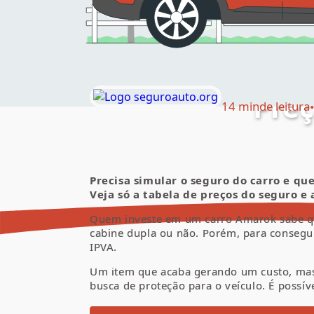
Pre
14 min
de leitura
Precisa simular o seguro do carro e q
Veja só a tabela de preços do seguro e
Quem investe em um
carro
Amarok
sabe q
cabine dupla ou não
. Porém, para consegui
IPVA
.
Um item que acaba gerando um custo, mas
busca de proteção para o veículo. É possív