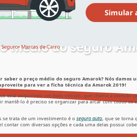
ço médio do seguro Am
Seguro
Marcas de Carro
uer saber o preço médio do seguro Amarok? Nós damos
 aproveite para ver a ficha técnica da Amarok 2019!
ue está adquirindo um bom veículo, que chama a atenção p
r mantê-lo é preciso se organizar para arcar com todos os c
seguro auto
 se trata de um investimento é o
, que se torna
el contar com diversas opções e cada uma delas possui cobe