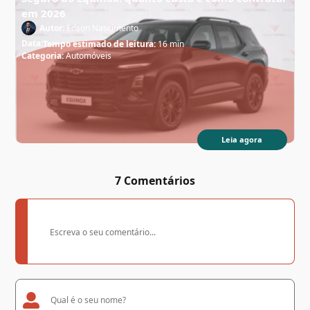
em 2026
Autor:
Edson Nascimento
Data:
Tempo estimado de leitura:
16 min
Categoria:
Automóveis
Leia agora
7 Comentários