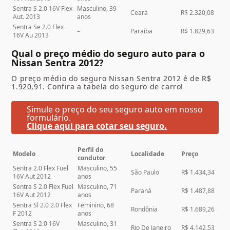
Sentra S 2.0 16V Flex
Masculino, 39
Ceará
R$ 2.320,08
Aut. 2013
anos
Sentra Se 2.0 Flex
–
Paraíba
R$ 1.829,63
16V Au 2013
Qual o preço médio do seguro auto para o
Nissan Sentra 2012?
O preço médio do seguro Nissan Sentra 2012 é de R$
1.920,91. Confira a tabela do seguro de carro!
Simule o preço do seu seguro auto em nosso
formulário.
Clique aqui para cotar seu seguro.
Perfil do
Modelo
Localidade
Preço
condutor
Sentra 2.0 Flex Fuel
Masculino, 55
São Paulo
R$ 1.434,34
16V Aut 2012
anos
Sentra S 2.0 Flex Fuel
Masculino, 71
Paraná
R$ 1.487,88
16V Aut 2012
anos
Sentra Sl 2.0 2.0 Flex
Feminino, 68
Rondônia
R$ 1.689,26
F 2012
anos
Sentra S 2.0 16V
Masculino, 31
Rio De Janeiro
R$ 4.142,53