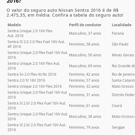
2016?
O valor do seguro auto Nissan Sentra 2016 é de R$
2.475,35, em média. Confira a tabela do seguro auto!
Modelo
Perfil de condutor
Localidade
Sentra Unique 2.0 16V Flex
Masculino, 37 anos
Paraná
Aut. 2016
Sentra Sl 2.0 2.0 Flex Fuel 16V Aut.
Feminino, 58 anos
São Paulo
4P 2016
Sentra Unique 2.0 Flex Fuel 16V Aut.
Masculino, 50 anos
Minas Gerais
2016
Sentra Unique 2.0 16V Flex Aut.
Masculino, 69 anos
Rio Grande do
2016
Sentra Sv 2.0 Flex At Ns 2016
Feminino, 42 anos
Rio de Janeiro
Sentra 2.0 Sl 16V 2016
Feminino, 57 anos
Santa Catari
Sentra Unique 2.0 16V Flex 2016
Feminino, 32 anos
Mato Grosso
Sentra Unique 2.0 Flex Fuel 16V Aut
Feminino, 31 anos
Distrito Feder
2016
Sentra Sl 2.0/ 2.0 Flex Fuel 16V Aut.
Feminino, 61 anos
Ceará
2016
Sentra Unique 2.0 Flex Fuel 16V Aut.
Masculino, 38 anos
Mato Grosso 
2016
Sentra Sl 2.0/ 2.0 Flex Fuel 16V Aut.
Feminino, 79 anos
Sergipe
2016