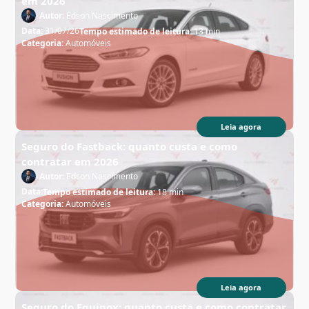
em 2026
Autor:
Edson Nascimento
Data:
31/07/26
Tempo estimado de leitura:
13 min
Categoria:
Automóveis
Leia agora
Seguro do Fastback: quanto custa e como
contratar em 2026
Autor:
Edson Nascimento
Data:
Tempo estimado de leitura:
18 min
Categoria:
Automóveis
Leia agora
Seguro do Equinox: quanto custa e como contratar