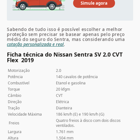
Sabendo de tudo isso é possível escolher a melhor
proteção sem precisar se basear apenas pelo preço
médio do seguro do Sentra, mas considerando uma
cotação personalizada e real
.
Ficha técnica do Nissan Sentra SV 2.0 CVT
Flex 2019
Motorização
2.0
Potência
140 cavalos de potência
Combustível
Etanol e gasolina
Torque
20 kfgm
Câmbio
CVT
Direção
Elétrica
Tração
Dianteira
Velocidade Máxima
186 km/h (E) e 190 km/h (G)
Quatro freios à disco com dois discos
Freios
ventilados.
Largura
1.761 mm
Altura
1.504 mm