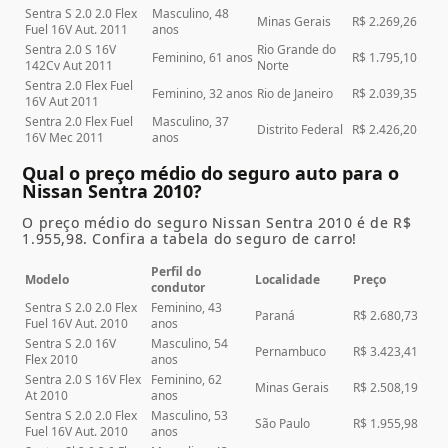
Sentra S 2.0 2.0 Flex
Masculino, 48
Minas Gerais
R$ 2.269,26
Fuel 16V Aut. 2011
anos
Sentra 2.0 S 16V
Rio Grande do
Feminino, 61 anos
R$ 1.795,10
142Cv Aut 2011
Norte
Sentra 2.0 Flex Fuel
Feminino, 32 anos
Rio de Janeiro
R$ 2.039,35
16V Aut 2011
Sentra 2.0 Flex Fuel
Masculino, 37
Distrito Federal
R$ 2.426,20
16V Mec 2011
anos
Qual o preço médio do seguro auto para o
Nissan Sentra 2010?
O preço médio do seguro Nissan Sentra 2010 é de R$
1.955,98. Confira a tabela do seguro de carro!
Perfil do
Modelo
Localidade
Preço
condutor
Sentra S 2.0 2.0 Flex
Feminino, 43
Paraná
R$ 2.680,73
Fuel 16V Aut. 2010
anos
Sentra S 2.0 16V
Masculino, 54
Pernambuco
R$ 3.423,41
Flex 2010
anos
Sentra 2.0 S 16V Flex
Feminino, 62
Minas Gerais
R$ 2.508,19
At 2010
anos
Sentra S 2.0 2.0 Flex
Masculino, 53
São Paulo
R$ 1.955,98
Fuel 16V Aut. 2010
anos