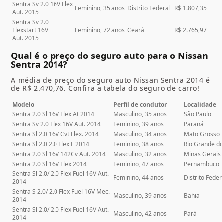
Sentra Sv 2.0 16V Flex
Feminino, 35 anos
Distrito Federal
R$ 1.807,35
Aut. 2015
Sentra Sv 2.0
Flexstart 16V
Feminino, 72 anos
Ceará
R$ 2.765,97
Aut. 2015
Qual é o preço do seguro auto para o Nissan
Sentra 2014?
A média de preço do seguro auto Nissan Sentra 2014 é
de R$ 2.470,76. Confira a tabela do seguro de carro!
Modelo
Perfil de condutor
Localidade
Sentra 2.0 Sl 16V Flex At 2014
Masculino, 35 anos
São Paulo
Sentra Sv 2.0 Flex 16V Aut. 2014
Feminino, 39 anos
Paraná
Sentra Sl 2.0 16V Cvt Flex. 2014
Masculino, 34 anos
Mato Grosso
Sentra Sl 2.0 2.0 Flex F 2014
Feminino, 38 anos
Rio Grande do
Sentra 2.0 Sl 16V 142Cv Aut. 2014
Masculino, 32 anos
Minas Gerais
Sentra 2.0 Sl 16V Flex 2014
Feminino, 47 anos
Pernambuco
Sentra Sl 2.0/ 2.0 Flex Fuel 16V Aut.
Feminino, 44 anos
Distrito Feder
2014
Sentra S 2.0/ 2.0 Flex Fuel 16V Mec.
Masculino, 39 anos
Bahia
2014
Sentra Sl 2.0/ 2.0 Flex Fuel 16V Aut.
Masculino, 42 anos
Pará
2014