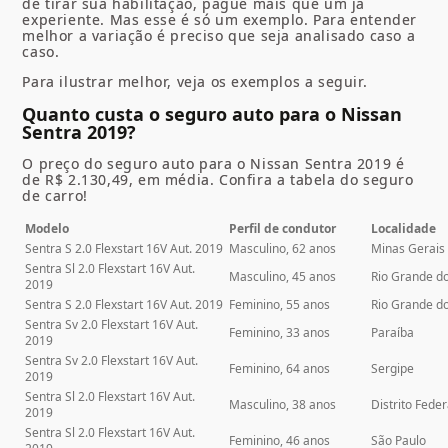
de tirar sua habilitação, pague mais que um já
experiente. Mas esse é só um exemplo. Para entender
melhor a variação é preciso que seja analisado caso a
caso.
Para ilustrar melhor, veja os exemplos a seguir.
Quanto custa o seguro auto para o Nissan
Sentra 2019?
O preço do seguro auto para o Nissan Sentra 2019 é
de R$ 2.130,49, em média. Confira a tabela do seguro
de carro!
Modelo
Perfil de condutor
Localidade
Sentra S 2.0 Flexstart 16V Aut. 2019
Masculino, 62 anos
Minas Gerais
Sentra Sl 2.0 Flexstart 16V Aut.
Masculino, 45 anos
Rio Grande do
2019
Sentra S 2.0 Flexstart 16V Aut. 2019
Feminino, 55 anos
Rio Grande d
Sentra Sv 2.0 Flexstart 16V Aut.
Feminino, 33 anos
Paraíba
2019
Sentra Sv 2.0 Flexstart 16V Aut.
Feminino, 64 anos
Sergipe
2019
Sentra Sl 2.0 Flexstart 16V Aut.
Masculino, 38 anos
Distrito Feder
2019
Sentra Sl 2.0 Flexstart 16V Aut.
Feminino, 46 anos
São Paulo