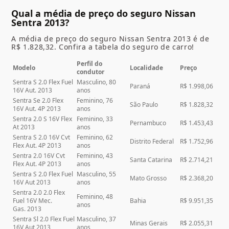
Qual a média de preço do seguro Nissan
Sentra 2013?
A média de preço do seguro Nissan Sentra 2013 é de
R$ 1.828,32. Confira a tabela do seguro de carro!
Perfil do
Modelo
Localidade
Preço
condutor
Sentra S 2.0 Flex Fuel
Masculino, 80
Paraná
R$ 1.998,06
16V Aut. 2013
anos
Sentra Se 2.0 Flex
Feminino, 76
São Paulo
R$ 1.828,32
16V Aut. 4P 2013
anos
Sentra 2.0 S 16V Flex
Feminino, 33
Pernambuco
R$ 1.453,43
At 2013
anos
Sentra S 2.0 16V Cvt
Feminino, 62
Distrito Federal
R$ 1.752,96
Flex Aut. 4P 2013
anos
Sentra 2.0 16V Cvt
Feminino, 43
Santa Catarina
R$ 2.714,21
Flex Aut. 4P 2013
anos
Sentra S 2.0 Flex Fuel
Masculino, 55
Mato Grosso
R$ 2.368,20
16V Aut 2013
anos
Sentra 2.0 2.0 Flex
Feminino, 48
Fuel 16V Mec.
Bahia
R$ 9.951,35
anos
Gas. 2013
Sentra Sl 2.0 Flex Fuel
Masculino, 37
Minas Gerais
R$ 2.055,31
16V Aut 2013
anos