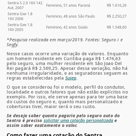
Sentra S 2.0 16V 142
Feminino, 51 anos
Paraná
R$ 1.616,26
Aut. 2007
Sentra Gxe 1.8
Feminino, 48 anos
São Paulo
R$ 2.250,27
16V 2006
Sentra Gxe 1.8
Feminino, 42 anos
Goiás
R$ 1.548,60
16V 2005
*Pesquisa realizada em março/2019. Fontes: Seguro i e
Segfy.
Nesse casos ocorre uma variação de valores. Enquanto
um homem residente em Curitiba paga R$ 1.474,63
pelo seguro, uma mulher residente em São Joao Del
Rei pagará R$ 2.569,25. Apesar dessa variação, não há
nenhuma irregularidade, e as seguradoras seguem as
regras estabelecidas pela
Susep
.
O que se considerou foi o modelo, perfil do condutor,
localidade e outros fatores que não estão explícitos no
exemplo. Por isso, ele serve apenas para ter uma base
do custos do seguro e, quanto mais personalizado e
coberturas tiver, maior será o seu custo.
Se deseja saber quanto pagaria pelo seguro auto do
Sentra é preciso
solicitar uma cotação personalizada
e
assim saber exatamente o valor.
Como fazer uma cotação do Sentra