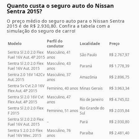
Quanto custa o seguro auto do Nissan
Sentra 2015?
O preço médio do seguro auto para o Nissan Sentra
2015 é de R$ 2.930,80. Confira a tabela com a
simulação do seguro de carro!
Perfil do
Modelo
Localidade
Preço
condutor
Sentra Sl 2.0 2.0 Flex
Masculino, 41
São Paulo
R$ 2.767,97
Fuel 16V Aut. 4P 2015
anos
Sentra Sl 2.0 2.0 Flex
Masculino, 43
Paraná
R$ 1.778,39
Fuel 16V Aut. 2015
anos
Sentra 2.0 16V 142Cv
Masculino, 37
Amazônia
R$ 2.896,75
Aut. 2015
anos
Sentra Sv Cvt 2.0 16V
Feminino, 40 anos
Minas Gerais
R$ 3.963,34
Flex Aut. 4P 2015
Sentra Sl 2.0 16V Cvt
Masculino, 47
Rio de Janeiro
R$ 4.745,02
Flex Aut. 4P 2015
anos
Sentra Sl 2.0 2.0 Flex
Rio Grande do
Feminino, 51 anos
R$ 2.035,84
F 2015
Sul
Sentra Sl 2.0 2.0 Flex
–
Pará
R$ 2.930,80
Fuel 16V Aut. 2015
Sentra S 2.0 2.0 Flex
Masculino, 76
Paraíba
R$ 2.481,40
Fuel 16V Mec. 2015
anos