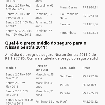
Flex 2012
anos
Sentra 2.0 Flex Fuel
Masculino, 66
Minas Gerais
R$ 1.920,91
16V Mec 2012
anos
Sentra 2.0 Flex Fuel
Feminino, 35
Rio Grande do
R$ 3.263,48
16V Aut 2012
anos
Norte
Sentra 2.0 Sl 16V Flex
Feminino, 62
Paraíba
R$ 1.801,86
At 2012
anos
Sentra S 2.0 2.0 Flex
Feminino, 57
Pernambuco
R$ 1.898,04
Fuel 16V Mec. 2012
anos
Qual é o preço médio do seguro para o
Nissan Sentra 2011?
A média de preço do seguro Nissan Sentra 2011 é de
R$ 1.977,86. Confira a tabela de preço do seguro auto!
Perfil do
Modelo
Localidade
Preço
condutor
Sentra 2.0 Flex 16V
Masculino, 53
São Paulo
R$ 1.977,86
Mec 2011
anos
Sentra 2.0 16V
Masculino, 51
Paraná
R$ 1.846,61
Flex 2011
anos
Sentra 2.0 Sl 16V
Masculino, 71
Paraíba
R$ 1.905,13
Flex 2011
anos
Sentra S 2.0 Flex Fuel
Feminino, 55 anos
Piauí
R$ 2.793,52
16V Aut 2011