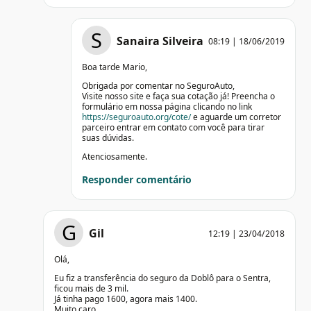
S
Sanaira Silveira
08:19 | 18/06/2019
Boa tarde Mario,
Obrigada por comentar no SeguroAuto,
Visite nosso site e faça sua cotação já! Preencha o
formulário em nossa página clicando no link
https://seguroauto.org/cote/
e aguarde um corretor
parceiro entrar em contato com você para tirar
suas dúvidas.
Atenciosamente.
Responder comentário
G
Gil
12:19 | 23/04/2018
Olá,
Eu fiz a transferência do seguro da Doblô para o Sentra,
ficou mais de 3 mil.
Já tinha pago 1600, agora mais 1400.
Muito caro.