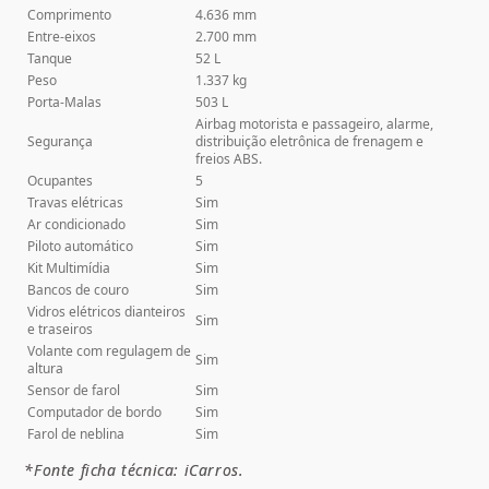
Comprimento
4.636 mm
Entre-eixos
2.700 mm
Tanque
52 L
Peso
1.337 kg
Porta-Malas
503 L
Airbag motorista e passageiro, alarme,
Segurança
distribuição eletrônica de frenagem e
freios ABS.
Ocupantes
5
Travas elétricas
Sim
Ar condicionado
Sim
Piloto automático
Sim
Kit Multimídia
Sim
Bancos de couro
Sim
Vidros elétricos dianteiros
Sim
e traseiros
Volante com regulagem de
Sim
altura
Sensor de farol
Sim
Computador de bordo
Sim
Farol de neblina
Sim
*Fonte ficha técnica: iCarros.