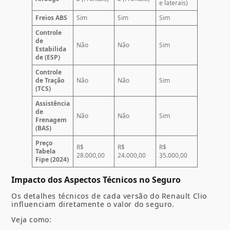
e laterais)
Freios ABS
Sim
Sim
Sim
Controle
de
Não
Não
Sim
Estabilida
de (ESP)
Controle
de Tração
Não
Não
Sim
(TCS)
Assistência
de
Não
Não
Sim
Frenagem
(BAS)
Preço
R$
R$
R$
Tabela
28.000,00
24.000,00
35.000,00
Fipe (2024)
Impacto dos Aspectos Técnicos no Seguro
Os detalhes técnicos de cada versão do Renault Clio
influenciam diretamente o valor do seguro.
Veja como: