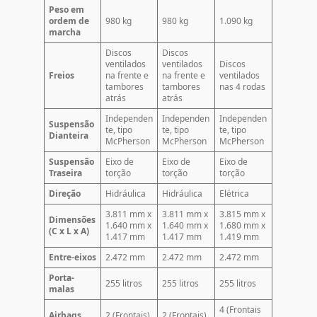
Peso em
ordem de
980 kg
980 kg
1.090 kg
marcha
Discos
Discos
ventilados
ventilados
Discos
Freios
na frente e
na frente e
ventilados
tambores
tambores
nas 4 rodas
atrás
atrás
Independen
Independen
Independen
Suspensão
te, tipo
te, tipo
te, tipo
Dianteira
McPherson
McPherson
McPherson
Suspensão
Eixo de
Eixo de
Eixo de
Traseira
torção
torção
torção
Direção
Hidráulica
Hidráulica
Elétrica
3.811 mm x
3.811 mm x
3.815 mm x
Dimensões
1.640 mm x
1.640 mm x
1.680 mm x
(C x L x A)
1.417 mm
1.417 mm
1.419 mm
Entre-eixos
2.472 mm
2.472 mm
2.472 mm
Porta-
255 litros
255 litros
255 litros
malas
4 (Frontais
Airbags
2 (Frontais)
2 (Frontais)