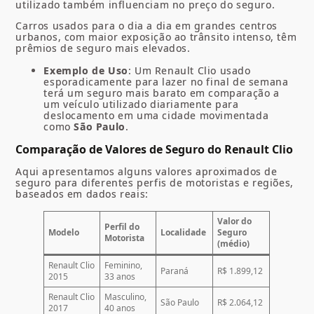
utilizado também influenciam no preço do seguro.
Carros usados para o dia a dia em grandes centros
urbanos, com maior exposição ao trânsito intenso, têm
prêmios de seguro mais elevados.
Exemplo de Uso
: Um Renault Clio usado
esporadicamente para lazer no final de semana
terá um seguro mais barato em comparação a
um veículo utilizado diariamente para
deslocamento em uma cidade movimentada
como
São Paulo
.
Comparação de Valores de Seguro do Renault Clio
Aqui apresentamos alguns valores aproximados de
seguro para diferentes perfis de motoristas e regiões,
baseados em dados reais:
Valor do
Perfil do
Modelo
Localidade
Seguro
Motorista
(médio)
Renault Clio
Feminino,
Paraná
R$ 1.899,12
2015
33 anos
Renault Clio
Masculino,
São Paulo
R$ 2.064,12
2017
40 anos