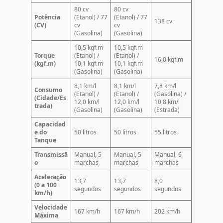
80 cv
80 cv
Potência
(Etanol) / 77
(Etanol) / 77
138 cv
(CV)
cv
cv
(Gasolina)
(Gasolina)
10,5 kgf.m
10,5 kgf.m
Torque
(Etanol) /
(Etanol) /
16,0 kgf.m
(kgf.m)
10,1 kgf.m
10,1 kgf.m
(Gasolina)
(Gasolina)
8,1 km/l
8,1 km/l
7,8 km/l
Consumo
(Etanol) /
(Etanol) /
(Gasolina) /
(Cidade/Es
12,0 km/l
12,0 km/l
10,8 km/l
trada)
(Gasolina)
(Gasolina)
(Estrada)
Capacidad
e do
50 litros
50 litros
55 litros
Tanque
Transmissã
Manual, 5
Manual, 5
Manual, 6
o
marchas
marchas
marchas
Aceleração
13,7
13,7
8,0
(0 a 100
segundos
segundos
segundos
km/h)
Velocidade
167 km/h
167 km/h
202 km/h
Máxima