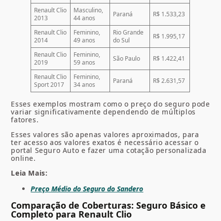
Renault Clio
Masculino,
Paraná
R$ 1.533,23
2013
44 anos
Renault Clio
Feminino,
Rio Grande
R$ 1.995,17
2014
49 anos
do Sul
Renault Clio
Feminino,
São Paulo
R$ 1.422,41
2019
59 anos
Renault Clio
Feminino,
Paraná
R$ 2.631,57
Sport 2017
34 anos
Esses exemplos mostram como o preço do seguro pode
variar significativamente dependendo de múltiplos
fatores.
Esses valores são apenas valores aproximados, para
ter acesso aos valores exatos é necessário acessar o
portal Seguro Auto e fazer uma cotação personalizada
online.
Leia Mais:
Preço Médio do Seguro do Sandero
Comparação de Coberturas: Seguro Básico e
Completo para Renault Clio