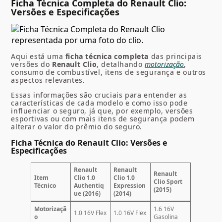
Ficha Técnica Completa do Renault Clio:
Versões e Especificações
Aqui está uma
ficha técnica completa
das principais
versões do
Renault Clio
, detalhando
motorização
,
consumo de combustível, itens de segurança e outros
aspectos relevantes.
Essas informações são cruciais para entender as
características de cada modelo e como isso pode
influenciar o seguro, já que, por exemplo, versões
esportivas ou com mais itens de segurança podem
alterar o valor do prêmio do seguro.
Ficha Técnica do Renault Clio: Versões e
Especificações
Renault
Renault
Renault
Item
Clio 1.0
Clio 1.0
Clio Sport
Técnico
Authentiq
Expression
(2015)
ue (2016)
(2014)
Motorizaçã
1.6 16V
1.0 16V Flex
1.0 16V Flex
o
Gasolina