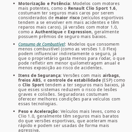
Motorização e Potência
: Modelos com motores
mais potentes, como o
Renault Clio Sport 1.6
,
costumam ter seguros mais caros por serem
considerados de
maior risco
(veículos esportivos
tendem a se envolver em mais acidentes e têm
reparos mais caros). Já versões com motor 1.0,
como a
Authentique
e
Expression
, geralmente
possuem prêmios de seguro mais baixos.
Consumo de Combustível
: Modelos que consomem
menos combustível (como as versões 1.0 Flex)
podem influenciar indiretamente o seguro, já
que o proprietário gasta menos para rodar, o que
pode refletir em menor quilometragem anual e
menos exposição ao risco de acidentes.
Itens de Segurança
: Versões com mais
airbags
,
freios ABS
, e
controle de estabilidade
(ESP) como
o
Clio Sport
tendem a ter seguros mais baixos, já
que esses sistemas reduzem o risco de lesões
graves e colisões. Seguradoras costumam
oferecer melhores condições para veículos com
essas tecnologias.
Peso e Aceleração
: Veículos mais leves, como o
Clio 1.0, geralmente têm seguros mais baratos
do que versões esportivas, que aceleram mais
rápido e podem ser usadas de forma mais
agressiva.