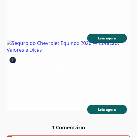
Categoria:
Automóveis
Leia agora
Seguro do Equinox: quanto custa e como contratar
em 2026
Autor:
Edson Nascimento
Data:
Tempo estimado de leitura:
16 min
Categoria:
Automóveis
Leia agora
1 Comentário