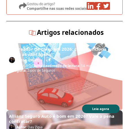
Gostou do artigo?
Compartilhe nas suas redes sociais
Artigos relacionados
Rastreador de carro em 2026: como funciona e
quais as vantagens
Autor:
Day Zipia
Data:
06/05/26
Tempo estimado de leitura:
14 min
Categoria:
Tipos de Seguros
Leia agora
Allianz Seguro Auto é bom em 2026? Vale a pena
contratar?
Autor:
Day Zipia