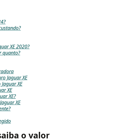
24?
 custando?
guar XE 2020?
r quanto?
radora
uro Jaguar XE
o Jaguar XE
uar XE
uar XE?
Jaguar XE
ente?
egido
aiba o valor