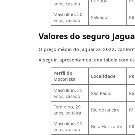
Curitiba
R$
anos, casada
Masculino, 50
Salvador
R$
anos, casado
Valores do seguro Jagua
O preço médio do Jaguar XE 2022, confor
A seguir, apresentamos uma tabela com os 
Perfil do
Localidade
Po
Motorista
Masculino, 35
São Paulo
R$
anos, casado
Feminino, 29
Rio de Janeiro
R$
anos, solteira
Masculino, 45
Belo Horizonte
R$
anos, casado