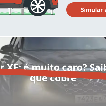
 XE: é muito caro? Sai
que cobre