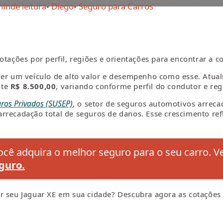
min
de leitura
Diego
Seguro para Carros
tações por perfil, regiões e orientações para encontrar a co
eger um veículo de alto valor e desempenho como esse. Atu
nte
R$ 8.500,00
, variando conforme perfil do condutor e reg
ros Privados (SUSEP)
, o setor de seguros automotivos arrec
rrecadação total de seguros de danos. Esse crescimento ref
cê adquira o melhor seguro para o seu carro. V
guro.
r seu Jaguar XE em sua cidade? Descubra agora as cotações 