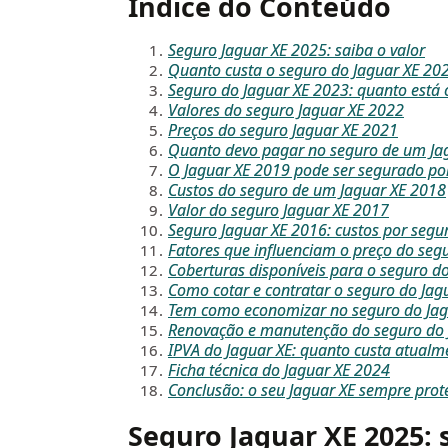
Índice do Conteúdo
Seguro Jaguar XE 2025: saiba o valor
Quanto custa o seguro do Jaguar XE 20
Seguro do Jaguar XE 2023: quanto está
Valores do seguro Jaguar XE 2022
Preços do seguro Jaguar XE 2021
Quanto devo pagar no seguro de um Ja
O Jaguar XE 2019 pode ser segurado po
Custos do seguro de um Jaguar XE 2018
Valor do seguro Jaguar XE 2017
Seguro Jaguar XE 2016: custos por segu
Fatores que influenciam o preço do seg
Coberturas disponíveis para o seguro d
Como cotar e contratar o seguro do Jag
Tem como economizar no seguro do Jag
Renovação e manutenção do seguro do 
IPVA do Jaguar XE: quanto custa atualm
Ficha técnica do Jaguar XE 2024
Conclusão: o seu Jaguar XE sempre prot
Seguro Jaguar XE 2025: s