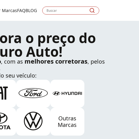
r Marcas
FAQ
BLOG
ora o preço do
uro Auto!
o
melhores corretoras
, com as
, pelos
.
o seu veículo:
Outras
Marcas