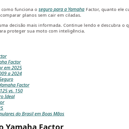
seguro para a Yamaha
er como funciona o
Factor, quanto ele 
 comparar planos sem cair em ciladas.
ma decisão mais informada. Continue lendo e descubra o q
ara proteger sua moto com inteligência.
tor
aha Factor
or em 2025
009 a 2024
 Seguro
Yamaha Factor
125 vs. 150
ro Ideal
or
25
pulares do Brasil em Boas Mãos
o Yamaha Factor