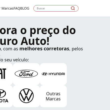
r Marcas
FAQ
BLOG
ora o preço do
uro Auto!
o
melhores corretoras
, com as
, pelos
.
o seu veículo:
Outras
Marcas