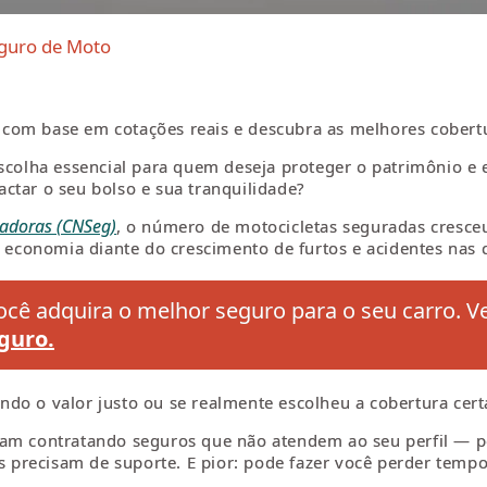
guro de Moto
com base em cotações reais e descubra as melhores cobertu
colha essencial para quem deseja proteger o patrimônio e e
ctar o seu bolso e sua tranquilidade?
adoras (CNSeg)
, o número de motocicletas seguradas cresce
conomia diante do crescimento de furtos e acidentes nas ci
cê adquira o melhor seguro para o seu carro. V
guro.
do o valor justo ou se realmente escolheu a cobertura cer
am contratando seguros que não atendem ao seu perfil — por
precisam de suporte. E pior: pode fazer você perder temp