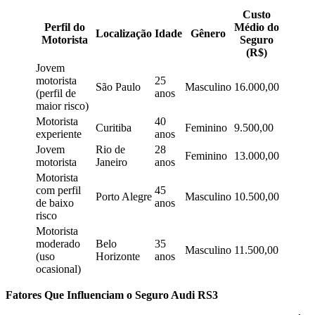
Custo
Perfil do
Médio do
Localização
Idade
Gênero
Motorista
Seguro
(R$)
Jovem
motorista
25
São Paulo
Masculino
16.000,00
(perfil de
anos
maior risco)
Motorista
40
Curitiba
Feminino
9.500,00
experiente
anos
Jovem
Rio de
28
Feminino
13.000,00
motorista
Janeiro
anos
Motorista
com perfil
45
Porto Alegre
Masculino
10.500,00
de baixo
anos
risco
Motorista
moderado
Belo
35
Masculino
11.500,00
(uso
Horizonte
anos
ocasional)
Fatores Que Influenciam o Seguro Audi RS3